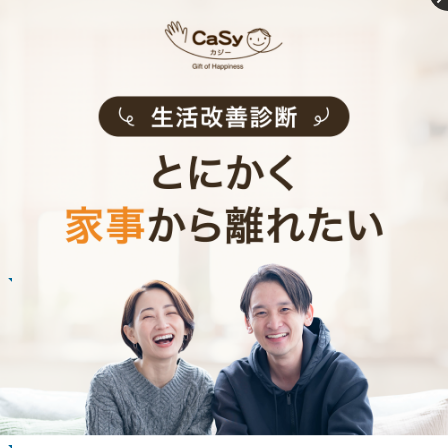
お掃除代行のサービス内容
お掃除代行のサービス料金
ご利用者インタビュー
Customer Interview
お掃除
R.M.さん
30代 男性 1人暮らし
趣味の時間を作りたいと思い家事代行の利用を
始めました。
記事全文を見る
お掃除