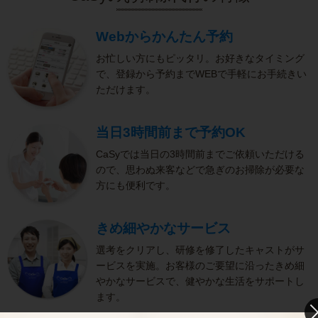
Webからかんたん予約
お忙しい方にもピッタリ。お好きなタイミング
で、登録から予約までWEBで手軽にお手続きい
ただけます。
当日3時間前まで予約OK
CaSyでは当日の3時間前までご依頼いただける
ので、思わぬ来客などで急ぎのお掃除が必要な
方にも便利です。
きめ細やかなサービス
選考をクリアし、研修を修了したキャストがサ
ービスを実施。お客様のご要望に沿ったきめ細
やかなサービスで、健やかな生活をサポートし
ます。