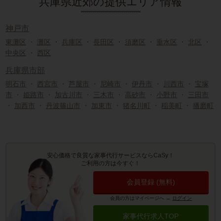
兵庫県近郊の提供エリア情報
神戸市
東灘区
・
灘区
・
兵庫区
・
長田区
・
須磨区
・
垂水区
・
北区
・
中央区
・
西区
兵庫県市部
明石市
・
西宮市
・
芦屋市
・
尼崎市
・
伊丹市
・
川西市
・
宝塚
市
・
姫路市
・
加古川市
・
三木市
・
高砂市
・
小野市
・
三田市
・
加西市
・
丹波篠山市
・
加東市
・
猪名川町
・
稲美町
・
播磨町
安心価格で良質な家事代行サービスならCaSy！
ご利用の方は今すぐ！
会員登録 (無料)
会員の方はマイページへ
→
ログイン
家事代行求人TOP