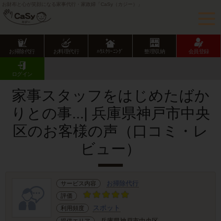
お財布と心が笑顔になる家事代行・家政婦「CaSy（カジー）」
お掃除代行
お料理代行
ﾊｳｽｸﾘｰﾆﾝｸﾞ
整理収納
会員登録
CaSy TOP
サービス提供エリアのご紹介
兵庫県
神戸市
中央区
お客様の声･口コミ詳細
ログイン
家事スタッフをはじめたばか
りとの事...| 兵庫県神戸市中央
区のお客様の声（口コミ・レ
ビュー）
お掃除代行
サービス内容
評価
スポット
利用頻度
兵庫県神戸市中央区
提供エリア