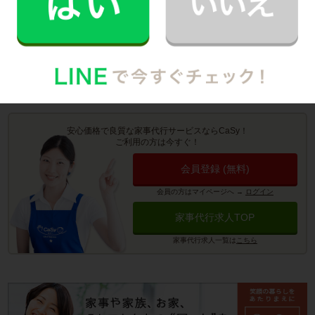
お掃除代行のサービス詳細
お料理代行のサービス詳細
安心価格で良質な家事代行サービスならCaSy！
ご利用の方は今すぐ！
会員登録 (無料)
会員の方はマイページへ
→
ログイン
家事代行求人TOP
家事代行求人一覧は
こちら