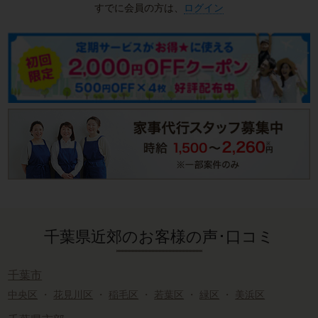
すでに会員の方は、
ログイン
千葉県近郊のお客様の声･口コミ
千葉市
中央区
・
花見川区
・
稲毛区
・
若葉区
・
緑区
・
美浜区