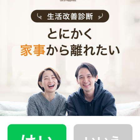
市
・
大網白里市
・
酒々井町
・
栄町
・
九十九里町
・
睦沢町
・
長生村
・
白子町
・
長柄町
・
長南町
・
大多喜町
千葉県近郊の家事代行求人
千葉市
中央区
・
花見川区
・
稲毛区
・
若葉区
・
緑区
・
美浜区
千葉県市部
市川市
・
浦安市
・
船橋市
・
松戸市
・
柏市
・
流山市
・
我孫子
市
・
白井市
・
鎌ヶ谷市
・
八千代市
・
習志野市
・
木更津市
・
野田市
・
茂原市
・
成田市
・
佐倉市
・
東金市
・
市原市
・
君津
市
・
四街道市
・
袖ケ浦市
・
八街市
・
印西市
・
富里市
・
山武
市
・
大網白里市
・
酒々井町
・
栄町
・
九十九里町
・
睦沢町
・
長生村
・
白子町
・
長柄町
・
長南町
・
大多喜町