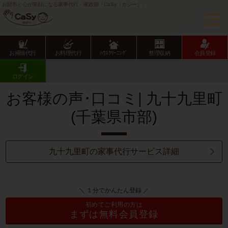
お財布と心が笑顔になる家事代行・家政婦「CaSy（カジー）」
お掃除代行
お料理代行
ﾊｳｽｸﾘｰﾆﾝｸﾞ
整理収納
会員登録
CaSy TOP
サービス提供エリアのご紹介
千葉県
千葉県市部
九十九里町
お客様の声･口コミ一覧
ログイン
お客様の声･口コミ| 九十九里町
(千葉県市部)
九十九里町の家事代行サービス詳細
＼ １分でかんたん登録 ／
初めてご利用の方は
まずは無料会員登録