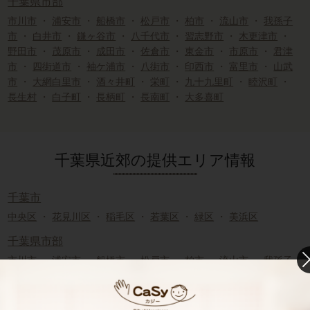
千葉県市部
市川市
・
浦安市
・
船橋市
・
松戸市
・
柏市
・
流山市
・
我孫子
市
・
白井市
・
鎌ヶ谷市
・
八千代市
・
習志野市
・
木更津市
・
野田市
・
茂原市
・
成田市
・
佐倉市
・
東金市
・
市原市
・
君津
市
・
四街道市
・
袖ケ浦市
・
八街市
・
印西市
・
富里市
・
山武
市
・
大網白里市
・
酒々井町
・
栄町
・
九十九里町
・
睦沢町
・
長生村
・
白子町
・
長柄町
・
長南町
・
大多喜町
千葉県近郊の提供エリア情報
千葉市
中央区
・
花見川区
・
稲毛区
・
若葉区
・
緑区
・
美浜区
千葉県市部
市川市
・
浦安市
・
船橋市
・
松戸市
・
柏市
・
流山市
・
我孫子
市
・
白井市
・
鎌ヶ谷市
・
八千代市
・
習志野市
・
木更津市
・
野田市
・
茂原市
・
成田市
・
佐倉市
・
東金市
・
市原市
・
君津
市
・
四街道市
・
袖ケ浦市
・
八街市
・
印西市
・
富里市
・
山武