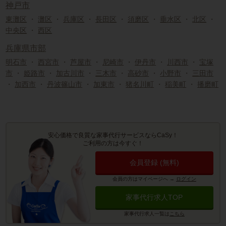
神戸市
東灘区
・
灘区
・
兵庫区
・
長田区
・
須磨区
・
垂水区
・
北区
・
中央区
・
西区
兵庫県市部
明石市
・
西宮市
・
芦屋市
・
尼崎市
・
伊丹市
・
川西市
・
宝塚
市
・
姫路市
・
加古川市
・
三木市
・
高砂市
・
小野市
・
三田市
・
加西市
・
丹波篠山市
・
加東市
・
猪名川町
・
稲美町
・
播磨町
安心価格で良質な家事代行サービスならCaSy！
ご利用の方は今すぐ！
会員登録 (無料)
会員の方はマイページへ
→
ログイン
家事代行求人TOP
家事代行求人一覧は
こちら