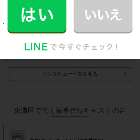
記事全文を見る
お掃除
E.O.さん
30代 共働き 育児休暇中
いつもお家がキレイなママ友がCaSyを使って
いたんです！
記事全文を見る
インタビュー一覧を見る
東灘区で働く家事代行キャストの声