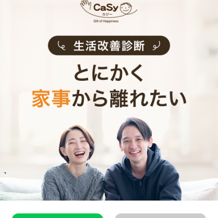
ービスを実施。お客様のご要望に沿ったきめ細
やかなサービスで、健やかな生活をサポートし
ます。
お掃除代行のサービス内容
お掃除代行のサービス料金
ご利用者インタビュー
Customer Interview
お掃除
M.T.さん
30代 共働き 子育て中
まるで実家の母親が家事を手伝いにきてくれた
安心感。