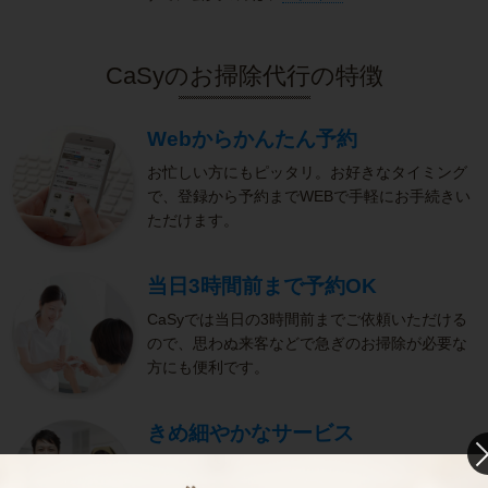
CaSyのお掃除代行の特徴
Webからかんたん予約
お忙しい方にもピッタリ。お好きなタイミング
で、登録から予約までWEBで手軽にお手続きい
ただけます。
当日3時間前まで予約OK
CaSyでは当日の3時間前までご依頼いただける
ので、思わぬ来客などで急ぎのお掃除が必要な
方にも便利です。
きめ細やかなサービス
選考をクリアし、研修を修了したキャストがサ