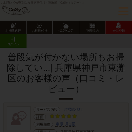
お財布と心が笑顔になる家事代行・家政婦「CaSy（カジー）」
お掃除代行
お料理代行
ﾊｳｽｸﾘｰﾆﾝｸﾞ
整理収納
会員登録
CaSy TOP
サービス提供エリアのご紹介
兵庫県
神戸市
東灘区
お客様の声･口コミ詳細
ログイン
普段気が付かない場所もお掃
除してい...| 兵庫県神戸市東灘
区のお客様の声（口コミ・レ
ビュー）
お掃除代行
サービス内容
評価
定期 月1回
利用頻度
兵庫県神戸市東灘区
提供エリア