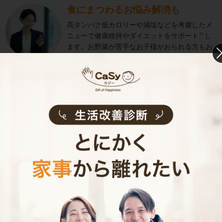
食にまつわるお悩み解消も
高タンパク低カロリーや減塩などを考慮したメ
※
ニューで健康維持やダイエットをサポート
し
ます。お野菜が苦手なお子様がおられる方もお
気軽にご相談ください。
医学的な治療･健康増進および減量などの効果を保
証するものではありません。
きめ細やかなサービス
選考をクリアし、研修を修了したキャストがサ
ービスを実施。お客様のご要望に沿ったきめ細
やかなサービスで、健やかな生活をサポートし
ます。
お料理代行のサービス内容
お料理代行のサービス料金