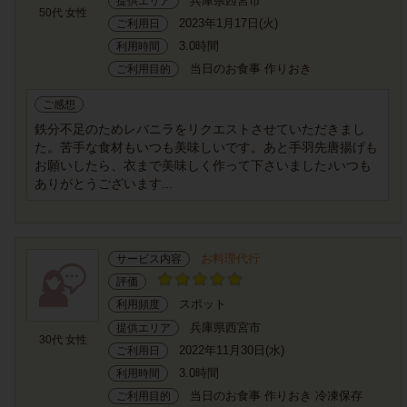
兵庫県西宮市
提供エリア
50代 女性
2023年1月17日(火)
ご利用日
3.0時間
利用時間
当日のお食事 作りおき
ご利用目的
ご感想
鉄分不足のためレバニラをリクエストさせていただきまし
た。苦手な食材もいつも美味しいです。あと手羽先唐揚げも
お願いしたら、衣まで美味しく作って下さいました♪いつも
ありがとうございます...
お料理代行
サービス内容
評価
スポット
利用頻度
兵庫県西宮市
提供エリア
30代 女性
2022年11月30日(水)
ご利用日
3.0時間
利用時間
当日のお食事 作りおき 冷凍保存
ご利用目的