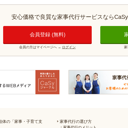
安心価格で良質な家事代行サービスならCaS
会員登録 (無料)
会員の方はマイページへ
→
ログイン
家
治体の「家事・子育て支
家事代行の選び方
」
家事代行のメリット