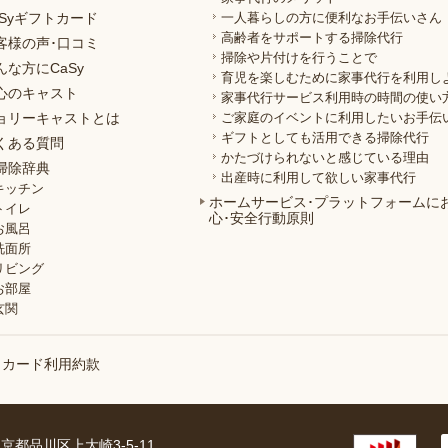
aSyギフトカード
一人暮らしの方に便利なお手伝いさん
高齢者をサポートする掃除代行
客様の声･口コミ
掃除や片付けを行うことで
んな方にCaSy
育児を楽しむために家事代行を利用し
心のキャスト
家事代行サービス利用時の時間の使い
ョリーキャストとは
ご家庭のイベントに利用したいお手伝
ギフトとしても活用できる掃除代行
くある質問
かたづけられないと感じている理由
掃除辞典
出産時に利用して欲しい家事代行
キッチン
ホームサービス･プラットフォームに
トイレ
心･安全行動原則
お風呂
洗面所
リビング
お部屋
玄関
トカード利用約款
 東京都品川区上大崎3-5-11