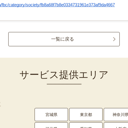
p/n/fbc/category/society/fb8a68f7b8e0334731961e373af9da4667
一覧に戻る
サービス提供エリア
宮城県
東京都
神奈川