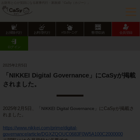
お財布と心が笑顔になる家事代行・家政婦「CaSy（カジー）」
お掃除代行
お料理代行
ﾊｳｽｸﾘｰﾆﾝｸﾞ
整理収納
会員登録
CaSy TOP
メディア掲載一覧
「NIKKEI Digital Governance」にCaSyが掲載されました。
ログイン
2025年2月5日
「NIKKEI Digital Governance」にCaSyが掲載
されました。
2025年2月5日、
「
NIKKEI Digital Governance
」
にCaSyが掲載さ
れました。
https://www.nikkei.com/prime/digital-
governance/article/DGXZQOUC0683F0W5A100C2000000