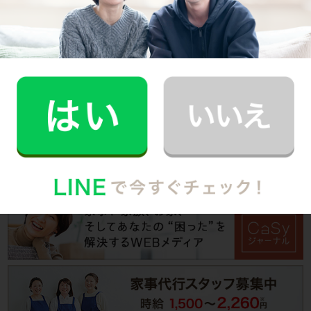
安心価格で良質な家事代行サービスならCaSy！
ご利用の方は今すぐ！
会員登録 (無料)
会員の方はマイページへ
→
ログイン
家事代行求人TOP
家事代行求人一覧は
こちら