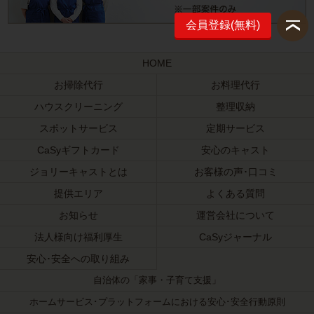
会員登録(無料)
HOME
お掃除代行
お料理代行
ハウスクリーニング
整理収納
スポットサービス
定期サービス
CaSyギフトカード
安心のキャスト
ジョリーキャストとは
お客様の声･口コミ
提供エリア
よくある質問
お知らせ
運営会社について
法人様向け福利厚生
CaSyジャーナル
安心･安全への取り組み
自治体の「家事・子育て支援」
ホームサービス･プラットフォームにおける安心･安全行動原則