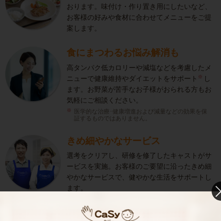
おります。味付け・作り置き用にしたいなど、
お客様の好みや食材に合わせてメニューをご提
案します。
食にまつわるお悩み解消も
高タンパク低カロリーや減塩などを考慮したメ
※
ニューで健康維持やダイエットをサポート
し
ます。お野菜が苦手なお子様がおられる方もお
気軽にご相談ください。
医学的な治療･健康増進および減量などの効果を保
証するものではありません。
きめ細やかなサービス
選考をクリアし、研修を修了したキャストがサ
ービスを実施。お客様のご要望に沿ったきめ細
やかなサービスで、健やかな生活をサポートし
ます。
お料理代行のサービス内容