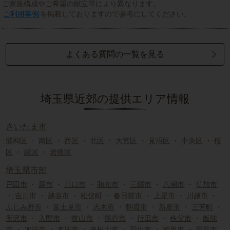
ご家族構成やご希望の献立等により異なります。
ご利用事例
を掲載しておりますので参考にしてください。
よくある質問の一覧を見る
埼玉県近郊の提供エリア情報
さいたま市
浦和区
・
南区
・
西区
・
北区
・
大宮区
・
見沼区
・
中央区
・
桜
区
・
緑区
・
岩槻区
埼玉県市部
戸田市
・
蕨市
・
川口市
・
和光市
・
三郷市
・
八潮市
・
草加市
・
吉川市
・
越谷市
・
松伏町
・
春日部市
・
上尾市
・
川越市
・
ふじみ野市
・
富士見市
・
志木市
・
朝霞市
・
新座市
・
三芳町
・
所沢市
・
入間市
・
狭山市
・
熊谷市
・
行田市
・
秩父市
・
飯能
市
・
加須市
・
本庄市
・
東松山市
・
羽生市
・
鴻巣市
・
深谷市