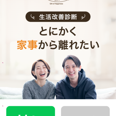
お料理代行のサービス料金
ご利用者インタビュー
Customer Interview
お料理
A.T.さん
30代 共働き 育児休暇中
栄養バランスの取れた食事を摂れるのが魅力で
す！
記事全文を見る
お料理
M.K.さん
30代 共働き 子育て中