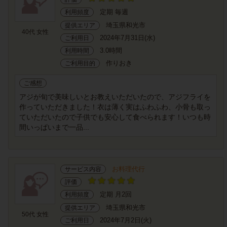
定期 毎週
利用頻度
埼玉県和光市
提供エリア
40代 女性
2024年7月31日(水)
ご利用日
3.0時間
利用時間
作りおき
ご利用目的
ご感想
アジが旬で美味しいとお教えいただいたので、アジフライを
作っていただきました！衣は薄く実はふわふわ、小骨も取っ
ていただいたので子供でも安心して食べられます！いつも時
間いっぱいまで一品...
お料理代行
サービス内容
評価
定期 月2回
利用頻度
埼玉県和光市
提供エリア
50代 女性
2024年7月2日(火)
ご利用日