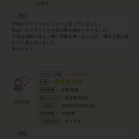
お弁当
ご感想
子供がマフィンおいしい〜と言っていました。
私は、キュウリとささみの和え物がハマりました。
今日は高齢の母も一緒に夕飯を食べましたが、薄味で食が進
む〜と喜んでいました。
ありがとう...
お料理代行
サービス内容
評価
定期 毎週
利用頻度
埼玉県和光市
提供エリア
30代 女性
2023年12月6日(水)
ご利用日
3.0時間
利用時間
作りおき
ご利用目的
ご感想