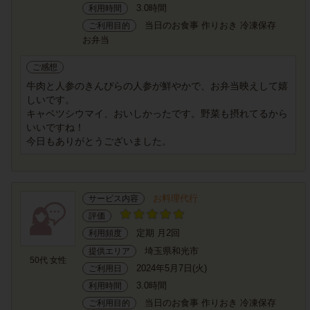
3.0時間
利用時間
当日のお食事 作りおき 冷凍保存
ご利用目的
お弁当
ご感想
牛肉と人参のきんぴらの人参が鮮やかで、お弁当映えして嬉
しいです。
キャベツシウマイ、おいしかったです。野菜も摂れてるから
いいですね！
今日もありがとうございました。
お料理代行
サービス内容
評価
定期 月2回
利用頻度
埼玉県和光市
提供エリア
50代 女性
2024年5月7日(火)
ご利用日
3.0時間
利用時間
当日のお食事 作りおき 冷凍保存
ご利用目的