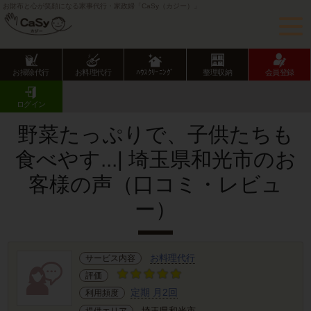
お財布と心が笑顔になる家事代行・家政婦「CaSy（カジー）」
お掃除代行
お料理代行
ﾊｳｽｸﾘｰﾆﾝｸﾞ
整理収納
会員登録
CaSy TOP
サービス提供エリアのご紹介
埼玉県
埼玉県市部
和光市
お客様の声･口コミ詳細
ログイン
野菜たっぷりで、子供たちも
食べやす...| 埼玉県和光市のお
客様の声（口コミ・レビュ
ー）
お料理代行
サービス内容
評価
定期 月2回
利用頻度
埼玉県和光市
提供エリア