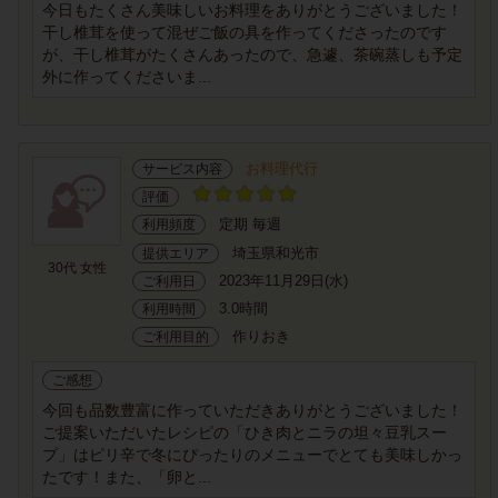
今日もたくさん美味しいお料理をありがとうございました！
干し椎茸を使って混ぜご飯の具を作ってくださったのです
が、干し椎茸がたくさんあったので、急遽、茶碗蒸しも予定
外に作ってくださいま...
お料理代行
サービス内容
評価
定期 毎週
利用頻度
埼玉県和光市
提供エリア
30代 女性
2023年11月29日(水)
ご利用日
3.0時間
利用時間
作りおき
ご利用目的
ご感想
今回も品数豊富に作っていただきありがとうございました！
ご提案いただいたレシピの「ひき肉とニラの坦々豆乳スー
プ」はピリ辛で冬にぴったりのメニューでとても美味しかっ
たです！また、「卵と...