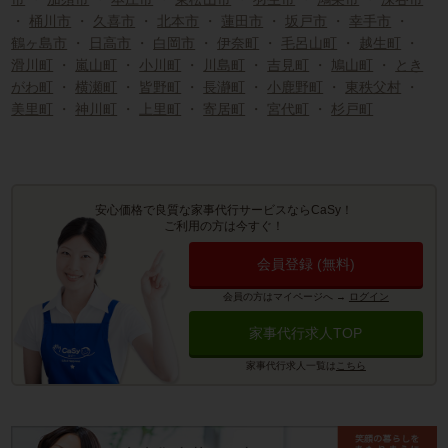
・
桶川市
・
久喜市
・
北本市
・
蓮田市
・
坂戸市
・
幸手市
・
鶴ヶ島市
・
日高市
・
白岡市
・
伊奈町
・
毛呂山町
・
越生町
・
滑川町
・
嵐山町
・
小川町
・
川島町
・
吉見町
・
鳩山町
・
とき
がわ町
・
横瀬町
・
皆野町
・
長瀞町
・
小鹿野町
・
東秩父村
・
美里町
・
神川町
・
上里町
・
寄居町
・
宮代町
・
杉戸町
安心価格で良質な家事代行サービスならCaSy！
ご利用の方は今すぐ！
会員登録 (無料)
会員の方はマイページへ
→
ログイン
家事代行求人TOP
家事代行求人一覧は
こちら