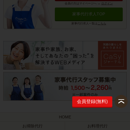
会員の方はマイページへ
→
ログイン
家事代行求人TOP
家事代行求人一覧は
こちら
会員登録(無料)
HOME
お掃除代行
お料理代行