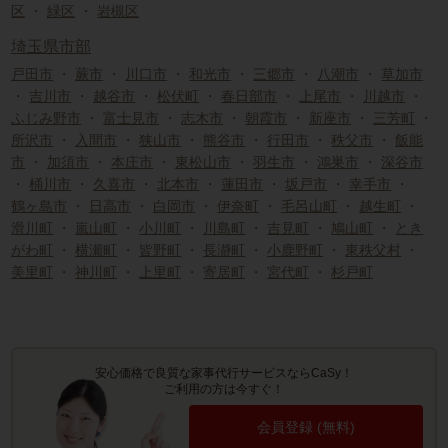
区
・
緑区
・
岩槻区
埼玉県市部
戸田市
・
蕨市
・
川口市
・
和光市
・
三郷市
・
八潮市
・
草加市
・
吉川市
・
越谷市
・
松伏町
・
春日部市
・
上尾市
・
川越市
・
ふじみ野市
・
富士見市
・
志木市
・
朝霞市
・
新座市
・
三芳町
・
所沢市
・
入間市
・
狭山市
・
熊谷市
・
行田市
・
秩父市
・
飯能
市
・
加須市
・
本庄市
・
東松山市
・
羽生市
・
鴻巣市
・
深谷市
・
桶川市
・
久喜市
・
北本市
・
蓮田市
・
坂戸市
・
幸手市
・
鶴ヶ島市
・
日高市
・
白岡市
・
伊奈町
・
毛呂山町
・
越生町
・
滑川町
・
嵐山町
・
小川町
・
川島町
・
吉見町
・
鳩山町
・
とき
がわ町
・
横瀬町
・
皆野町
・
長瀞町
・
小鹿野町
・
東秩父村
・
美里町
・
神川町
・
上里町
・
寄居町
・
宮代町
・
杉戸町
安心価格で良質な家事代行サービスならCaSy！
ご利用の方は今すぐ！
会員登録 (無料)