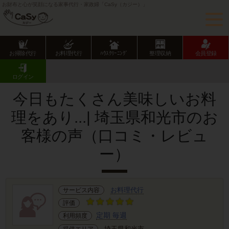
お財布と心が笑顔になる家事代行・家政婦「CaSy（カジー）」
お掃除代行
お料理代行
ﾊｳｽｸﾘｰﾆﾝｸﾞ
整理収納
会員登録
CaSy TOP
サービス提供エリアのご紹介
埼玉県
埼玉県市部
和光市
お客様の声･口コミ詳細
ログイン
今日もたくさん美味しいお料
理をあり...| 埼玉県和光市のお
客様の声（口コミ・レビュ
ー）
お料理代行
サービス内容
評価
定期 毎週
利用頻度
埼玉県和光市
提供エリア