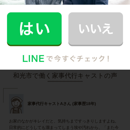
30代 共働き 育児休暇中
栄養バランスの取れた食事を摂れるのが魅力で
す！
記事全文を見る
インタビュー一覧を見る
和光市で働く家事代行キャストの声
家事代行キャストAさん (家事歴18年)
お家のなかがキレイだと、気持ちまですっきりしますよね。
日常的にどうしても溜まってしまう埃や汚れから、「また今