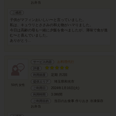
お弁当
ご感想
子供がマフィンおいしい〜と言っていました。
私は、キュウリとささみの和え物がハマりました。
今日は高齢の母も一緒に夕飯を食べましたが、薄味で食が進
む〜と喜んでいました。
ありがとう...
お料理代行
サービス内容
評価
定期 月2回
利用頻度
埼玉県和光市
提供エリア
50代 女性
2024年1月16日(火)
ご利用日
3.0時間
利用時間
当日のお食事 作りおき 冷凍保存
ご利用目的
お弁当