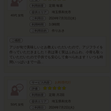
定期 毎週
利用頻度
埼玉県和光市
提供エリア
40代 女性
2024年7月31日(水)
ご利用日
3.0時間
利用時間
作りおき
ご利用目的
ご感想
アジが旬で美味しいとお教えいただいたので、アジフライを
作っていただきました！衣は薄く実はふわふわ、小骨も取っ
ていただいたので子供でも安心して食べられます！いつも時
間いっぱいまで一品...
お料理代行
サービス内容
評価
定期 月2回
利用頻度
埼玉県和光市
提供エリア
50代 女性
2024年7月2日(火)
ご利用日