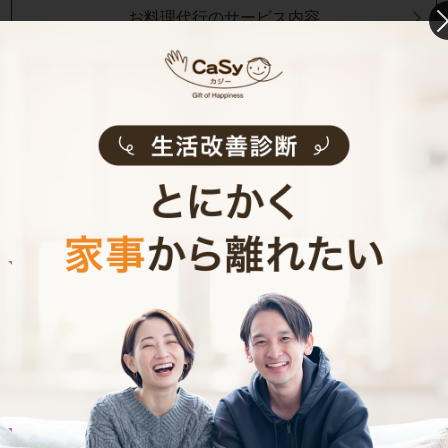
お料理代行のサービス内容
お料理代行のサービス料金
ご利用者インタビュー
Customer Interview
お料理
U.I.さん
40代 男性 1人暮らし
食生活を改善したいと思い料理代行をお願いし
ています。
記事全文を見る
お料理
A.T.さん