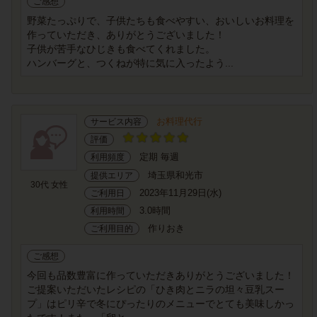
ご感想
野菜たっぷりで、子供たちも食べやすい、おいしいお料理を
作っていただき、ありがとうございました！
子供が苦手なひじきも食べてくれました。
ハンバーグと、つくねが特に気に入ったよう...
お料理代行
サービス内容
評価
定期 毎週
利用頻度
埼玉県和光市
提供エリア
30代 女性
2023年11月29日(水)
ご利用日
3.0時間
利用時間
作りおき
ご利用目的
ご感想
今回も品数豊富に作っていただきありがとうございました！
ご提案いただいたレシピの「ひき肉とニラの坦々豆乳スー
プ」はピリ辛で冬にぴったりのメニューでとても美味しかっ