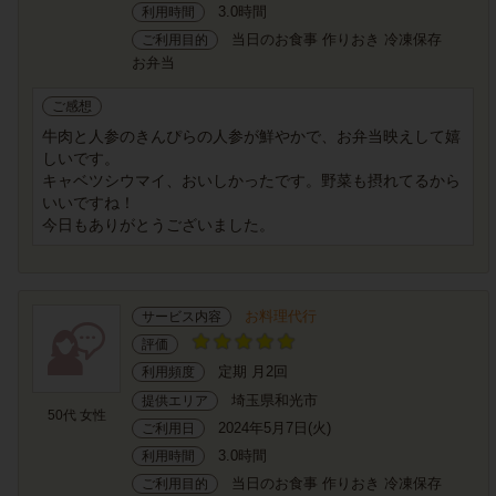
3.0時間
利用時間
当日のお食事 作りおき 冷凍保存
ご利用目的
お弁当
ご感想
牛肉と人参のきんぴらの人参が鮮やかで、お弁当映えして嬉
しいです。
キャベツシウマイ、おいしかったです。野菜も摂れてるから
いいですね！
今日もありがとうございました。
お料理代行
サービス内容
評価
定期 月2回
利用頻度
埼玉県和光市
提供エリア
50代 女性
2024年5月7日(火)
ご利用日
3.0時間
利用時間
当日のお食事 作りおき 冷凍保存
ご利用目的