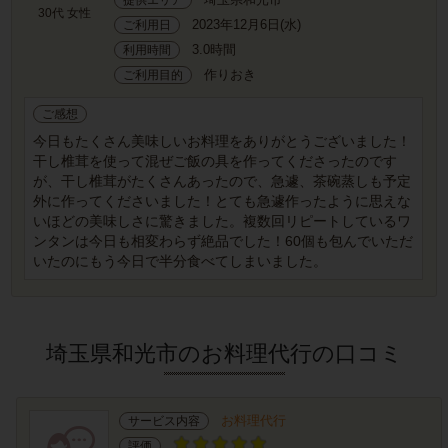
30代 女性
2023年12月6日(水)
ご利用日
3.0時間
利用時間
作りおき
ご利用目的
ご感想
今日もたくさん美味しいお料理をありがとうございました！
干し椎茸を使って混ぜご飯の具を作ってくださったのです
が、干し椎茸がたくさんあったので、急遽、茶碗蒸しも予定
外に作ってくださいました！とても急遽作ったように思えな
いほどの美味しさに驚きました。複数回リピートしているワ
ンタンは今日も相変わらず絶品でした！60個も包んでいただ
いたのにもう今日で半分食べてしまいました。
埼玉県和光市のお料理代行の口コミ
お料理代行
サービス内容
評価