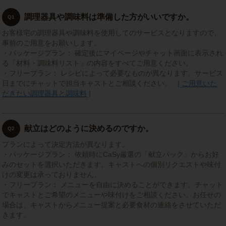
調理器具や調味料は準備した方がいいですか。
Q1
お客様宅の調理器具や調味料を使用してのサービスとなりますので、
事前のご用意をお願いします。
・パッケージプラン： 確定後にマイページやチャット画面に表示され
る「材料・調味料リスト」の内容をすべてご用意ください。
・フリープラン： レシピによって必要なものが異なります。サービス
日までにチャットで担当キャストとご相談ください。 ［
ご用意いた
だきたい調理器具と調味料
］
献立はどのように決めるのですか。
Q2
プランによって決定方法が異なります。
・パッケージプラン： 依頼時にCaSy厳選の「献立パック」からお好
みのセットを選択いただきます。キャストへの個別リクエストや味付
けの変更は承っておりません。
・フリープラン： メニューを自由に決めることができます。チャット
でキャストとご希望のメニューや味付けをご相談ください。お任せの
場合は、キャストからメニュー提案と必要食材の連絡をさせていただ
きます。