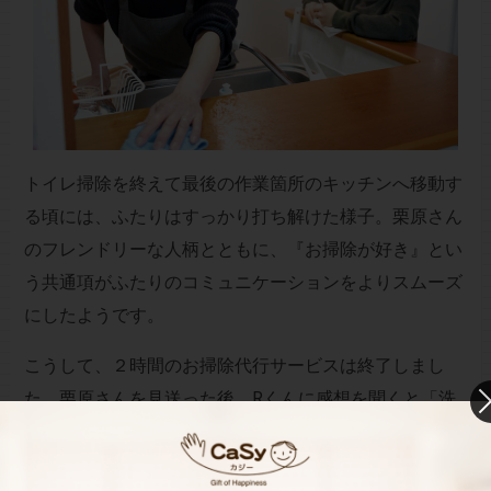
トイレ掃除を終えて最後の作業箇所のキッチンへ移動す
る頃には、ふたりはすっかり打ち解けた様子。栗原さん
のフレンドリーな人柄とともに、『お掃除が好き』とい
う共通項がふたりのコミュニケーションをよりスムーズ
にしたようです。
こうして、２時間のお掃除代行サービスは終了しまし
た。栗原さんを見送った後、Rくんに感想を聞くと「洗
う前に軽く濡らすとか、スポンジの裏面を使うとか、今
までやっていなかったことを教えてもらってよかった。