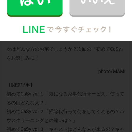
キャストが伺うお家には、それぞれの生活があり、スト
ーリーがあります。そこにそっと寄り添うのがCaSyのキ
ャスト。ただ便利なだけではない、『とっておきの何
か』がCaSyのサービスにはあるかもしれないと感じまし
た。
次はどんな方のお宅でしょうか？次回の『初めてCaSy』
をお楽しみに！
photo/MAMI
【関連記事】
初めてCaSy vol.１「気になる家事代行サービス。使って
るのはどんな人？」
初めてCaSy vol.２「掃除代行って何をしてくれるの？ハ
ウスクリーニングとの違いは？」
初めてCaSy vol.３「キャストはどんな人が来るの？キャ