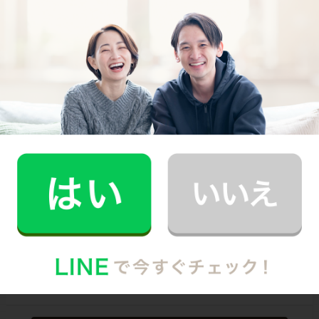
スタッフ･お客様双方への本人確認で安全
万が一の物損も損害保険があるから安心
（適応の範囲内）
初めての家事代行でどうお願いすればいいのか分からな
い…、どんなスタッフが来るのか不安…といった方のため
に、
2時間5,900円（税込･交通費込）のお試しプラン
もご
用意しております。
少しでも興味を持っていただけましたら、CaSyで家事代
行デビューしてみませんか？
Written by
CaSyジャーナル編集部