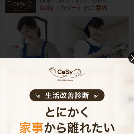
お財布と心が笑顔になるクラウド家事代行
CaSy（カジー）のご案内
CaSyは、1時間2,790円(税込)からお使いいただけるカン
タン･便利･あんしんなお掃除代行･お料理代行サービスで
す。
シンプルでお財布に優しい料金体系
スマホだけで24時間365日依頼可能
（電話･事前訪問なし）