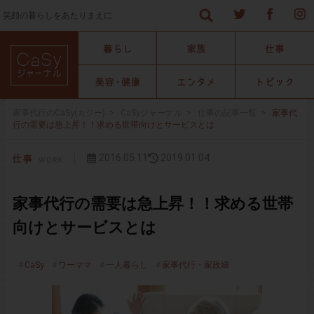
笑顔の暮らしをあたりまえに
家事代行のCaSy(カジー)
>
CaSyジャーナル
>
仕事の記事一覧
>
家事代
行の需要は急上昇！！求める世帯向けとサービスとは
2016.05.11
2019.01.04
家事代行の需要は急上昇！！求める世帯
向けとサービスとは
CaSy
ワーママ
一人暮らし
家事代行・家政婦