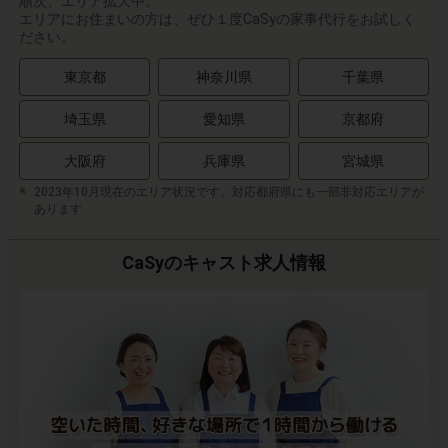
順次、エリア拡大中。
エリアにお住まいの方は、ぜひ１度CaSyの家事代行をお試しく
ださい。
東京都
神奈川県
千葉県
埼玉県
愛知県
京都府
大阪府
兵庫県
宮城県
2023年10月現在のエリア状況です。対応都府県にも一部非対応エリアが
あります
CaSyのキャスト求人情報