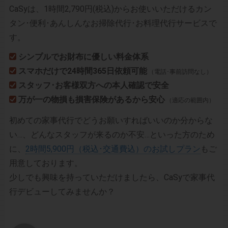
CaSyは、1時間2,790円(税込)からお使いいただけるカン
タン･便利･あんしんなお掃除代行･お料理代行サービスで
す。
シンプルでお財布に優しい料金体系
スマホだけで24時間365日依頼可能
（電話･事前訪問なし）
スタッフ･お客様双方への本人確認で安全
万が一の物損も損害保険があるから安心
（適応の範囲内）
初めての家事代行でどうお願いすればいいのか分からな
い…、どんなスタッフが来るのか不安…といった方のため
に、
2時間5,900円（税込･交通費込）のお試しプラン
もご
用意しております。
少しでも興味を持っていただけましたら、CaSyで家事代
行デビューしてみませんか？