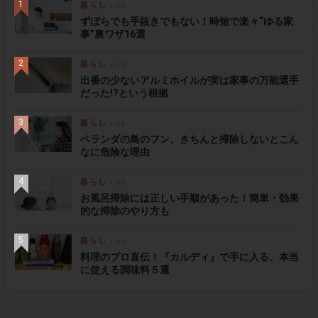
ずぼらでも手抜きでもない！時短で楽々“ゆる家
事”裏ワザ16選
出番の少ないアルミホイルが実は家事の万能選手
だった!?という根拠
ベランダの鳥のフン、きちんと掃除しないとこん
なに危険な理由
お風呂掃除には正しい手順があった！簡単・効果
的な掃除のやり方も
料理のプロ直伝！『カルディ』で手に入る、本当
に使える調味料５選