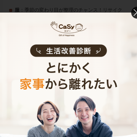
服
：季節の変わり目が整理のチャンス！リサイク
ルや寄付も有効活用しましょう。
書類
：重要・一時保管・不要に分け、すぐ取り出
せるように収納しましょう。
おもちゃ
：子どもと「使う・使わない」を選び、
定位置を決めると片付けが楽に。
まとめ
断捨離は物を減らすだけではなく、自分自身を見つめ直
すプロセスでもあります。
心地よい空間と心の余裕を手に入れるために、今日から
少しずつ始めてみませんか？