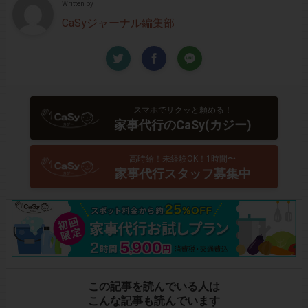
Written by
CaSyジャーナル編集部
スマホでサクッと頼める！
家事代行のCaSy(カジー)
高時給！未経験OK！1時間〜
家事代行スタッフ募集中
この記事を読んでいる人は
こんな記事も読んでいます