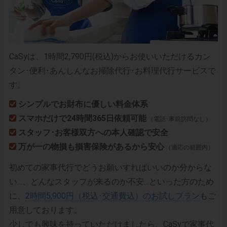
CaSyは、1時間2,790円(税込)からお使いいただけるカン
タン･便利･あんしんなお掃除代行･お料理代行サービスで
す。
シンプルでお財布に優しい料金体系
スマホだけで24時間365日依頼可能
（電話･事前訪問なし）
スタッフ･お客様双方への本人確認で安全
万が一の物損も損害保険があるから安心
（適応の範囲内）
初めての家事代行でどうお願いすればいいのか分からな
い…、どんなスタッフが来るのか不安…といった方のため
に、
2時間5,900円（税込･交通費込）のお試しプラン
もご
用意しております。
少しでも興味を持っていただけましたら、CaSyで家事代