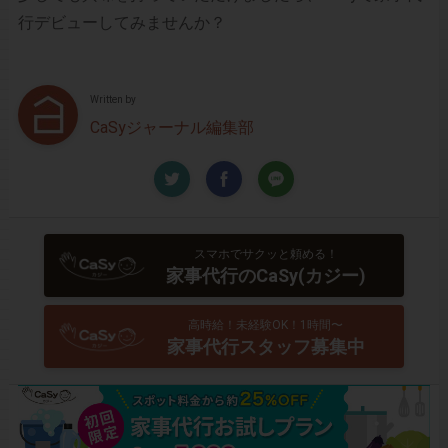
行デビューしてみませんか？
Written by
CaSyジャーナル編集部
スマホでサクッと頼める！
家事代行のCaSy(カジー)
高時給！未経験OK！1時間〜
家事代行スタッフ募集中