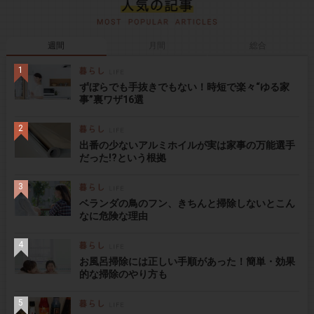
週間
月間
総合
ずぼらでも手抜きでもない！時短で楽々“ゆる家
事”裏ワザ16選
出番の少ないアルミホイルが実は家事の万能選手
だった!?という根拠
ベランダの鳥のフン、きちんと掃除しないとこん
なに危険な理由
お風呂掃除には正しい手順があった！簡単・効果
的な掃除のやり方も