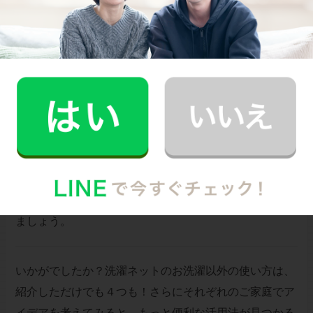
ネットや、普通の洗濯ネットに穴を開けてロープを通
し、そこに根菜類を入れましょう。これなら通気性はバ
ッチリですし、細かな皮などが剥けても床に落ちること
がなく、ネットの中にたまります。ネットが汚れたら裏
返して小さな皮などを払い、洗濯して干せば再利用も
OK。
野菜の保存用に専用のネットなども市販されています
が、洗濯ネットの方がリーズナブルです。また、形状も
様々で筒状になったものや、マチが付いていて底が広く
なっているものもあるので、ニーズに合わせて選んでみ
ましょう。
いかがでしたか？洗濯ネットのお洗濯以外の使い方は、
紹介しただけでも４つも！さらにそれぞれのご家庭でア
イデアを考えてみると、もっと便利な活用法が見つかる