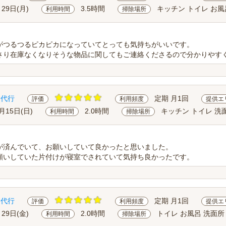
月29日(月)
3.5時間
キッチン トイレ お風
利用時間
掃除場所
がつるつるピカピカになっていてとっても気持ちがいいです。
さり在庫なくなりそうな物品に関してもご連絡くださるので分かりやすく
除代行
定期 月1回
評価
利用頻度
提供エ
月15日(日)
2.0時間
キッチン トイレ 洗
利用時間
掃除場所
が済んでいて、お願いしていて良かったと思いました。
願いしていた片付けが寝室でされていて気持ち良かったです。
除代行
定期 月1回
評価
利用頻度
提供エ
月29日(金)
2.0時間
トイレ お風呂 洗面所
利用時間
掃除場所