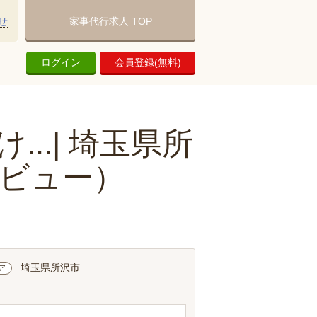
せ
家事代行求人 TOP
ログイン
会員登録(無料)
..| 埼玉県所
ビュー）
埼玉県所沢市
ア