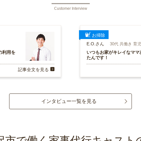
Customer Interview
お掃除
E.O.さん
30代 共働き 育
の利用を
いつもお家がキレイなママ友
たんです！
記事全文を見る
インタビュー一覧を見る
沢市で働く家事代行キャスト