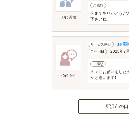
ご感想
今までありがとうご
30代 男性
下さいね。
お掃
サービス内容
2023年7
ご利用日
ご感想
久々にお願いをした
40代 女性
かと思います❗
所沢市の口