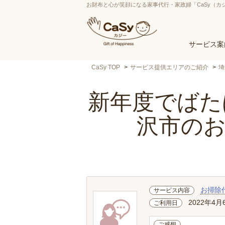
お財布と心が笑顔になる家事代行・家政婦「CaSy（カ
サービス案
CaSy TOP
サービス提供エリアのご紹介
埼
新年度でばたば
沢市の
お掃除
サービス内容
2022年4月
ご利用日
ご感想