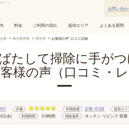
ジー）」
お問い合わ
内
料金
ご利用の流れ
提供エリア
よくある質問
玉県
埼玉県市部
所沢市
お客様の声･口コミ詳細
たして掃除に手がつけ.
お客様の声（口コミ・レ
代行
定期 月2回
評価
利用頻度
提供エリ
6日(水)
3.0時間
キッチン リビング 部屋
利用時間
掃除場所