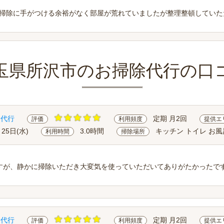
掃除に手がつける余裕がなく部屋が荒れていましたが整理整頓していた
玉県所沢市のお掃除代行の口
除代行
定期 月2回
評価
利用頻度
提供エ
月25日(水)
3.0時間
キッチン トイレ お風
利用時間
掃除場所
すが、静かに掃除いただき大変気を使っていただいてありがたかったで
除代行
定期 月2回
評価
利用頻度
提供エ