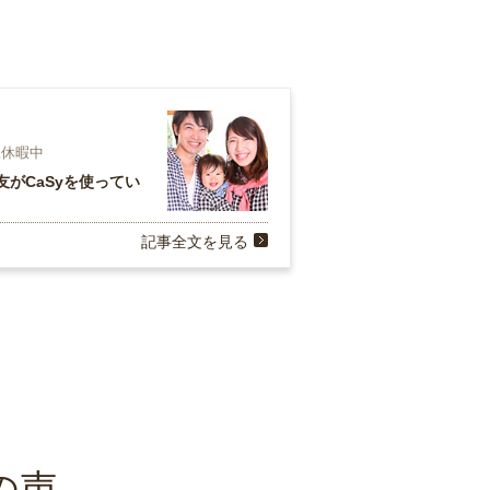
児休暇中
がCaSyを使ってい
記事全文を見る
の声