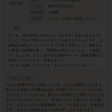
40代 女性
2026年6月3日(水)
ご利用日
2.0時間
利用時間
キッチン お風呂 洗面所 リビング
掃除場所
ご感想
子ども、犬が在宅にぎやかにしており申し訳ありませんでし
た。にこやかに対応いただきとてもありがたかったです。お
掃除は今回もスピーディーかつ丁寧で完璧でした。溜め込ん
だ食器と洗濯物が多く、時間内に終わらないかも…と覚悟し
ていましたが、さらに床の拭き掃除やキッチン横家電棚まで
綺麗にしていただき、見違えました。
ぜひまたお願いしたいです！ありがとうございました！
CaSyからお客様へ
CaSyの家事代行をご依頼いただき、心より感謝申し上げます。
賑やかな環境での作業は心温まる時間ですので、どうかお気に
なさらないでくださいね。限られた時間内でご満足いただける
仕上がりにできたとのこと、担当キャストも喜んでいると思い
ます。お忙しい日々の負担軽減に少しでも貢献でき、大変光栄
です。またのご依頼を心よりお待ち申し上げております。