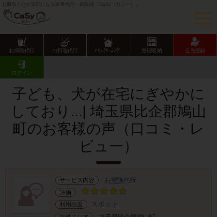
お財布と心が笑顔になる家事代行・家政婦「CaSy（カジー）」
お掃除代行
お料理代行
ﾊｳｽｸﾘｰﾆﾝｸﾞ
整理収納
会員登録
CaSy TOP
サービス提供エリアのご紹介
埼玉県
埼玉県市部
鳩山町
お客様の声･口コミ詳細
ログイン
子ども、犬が在宅にぎやかに
しており...| 埼玉県比企郡鳩山
町のお客様の声（口コミ・レ
ビュー）
お掃除代行
サービス内容
評価
スポット
利用頻度
埼玉県比企郡鳩山町
提供エリア