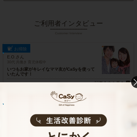
ご利用者インタビュー
Customer Interview
お掃除
E.O.さん
30代 共働き 育児休暇中
いつもお家がキレイなママ友がCaSyを使って
いたんです！
記事全文を見る
お掃除
R.H.さん
30代 共働き 子育て中
普段できない時間を過ごすことができ、休日が
とても充実しました。
記事全文を見る