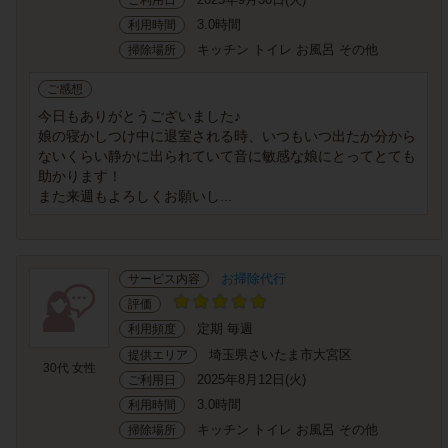
3.0時間
利用時間
キッチン トイレ お風呂 その他
掃除場所
ご感想
今日もありがとうございました♪
娘の寝かしつけ中に退室される時、いつもいつ出たか分から
ないくらい静かに出られていて音に敏感な娘にとってとても
助かります！
また来週もよろしくお願いし...
お掃除代行
サービス内容
評価
定期 毎週
利用頻度
埼玉県さいたま市大宮区
提供エリア
30代 女性
2025年8月12日(火)
ご利用日
3.0時間
利用時間
キッチン トイレ お風呂 その他
掃除場所