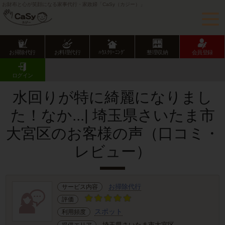
お財布と心が笑顔になる家事代行・家政婦「CaSy（カジー）」
お掃除代行
お料理代行
ﾊｳｽｸﾘｰﾆﾝｸﾞ
整理収納
会員登録
CaSy TOP
サービス提供エリアのご紹介
埼玉県
さいたま市
大宮区
お客様の声･口コミ詳細
ログイン
水回りが特に綺麗になりまし
た！なか...| 埼玉県さいたま市
大宮区のお客様の声（口コミ・
レビュー）
お掃除代行
サービス内容
評価
スポット
利用頻度
埼玉県さいたま市大宮区
提供エリア