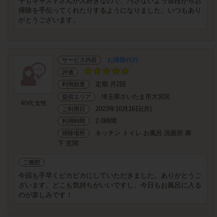
子もキャストさんが大好きなので、汚さないよう普段からお
掃除を手伝ってくれたりするようになりました。いつもあり
がとうございます。
お掃除代行
サービス内容
評価
定期 月2回
利用頻度
埼玉県さいたま市大宮区
提供エリア
40代 女性
2023年10月16日(月)
ご利用日
2.0時間
利用時間
キッチン トイレ お風呂 洗面所 廊
掃除場所
下 玄関
ご感想
今回も手早くピカピカにしていただきました。ありがとうご
ざいます。どこも気持ちがいいですし、今日もお風呂に入る
のが楽しみです！