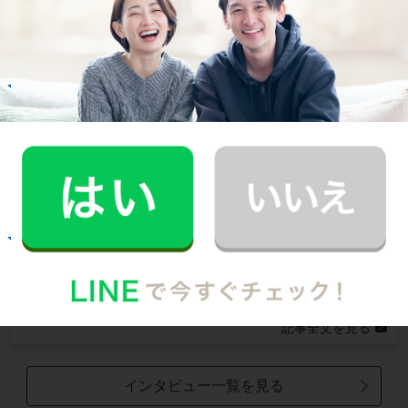
Customer Interview
お掃除
E.O.さん
30代 共働き 育児休暇中
いつもお家がキレイなママ友がCaSyを使って
いたんです！
記事全文を見る
お掃除
N.U.さん
20代 女性 1人暮らし
掃除をしてもらうようになって、自分も片付け
る癖がつきました。
記事全文を見る
インタビュー一覧を見る