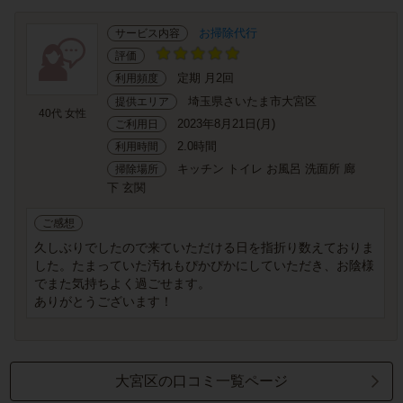
お掃除代行
サービス内容
評価
定期 月2回
利用頻度
埼玉県さいたま市大宮区
提供エリア
40代 女性
2023年8月21日(月)
ご利用日
2.0時間
利用時間
キッチン トイレ お風呂 洗面所 廊
掃除場所
下 玄関
ご感想
久しぶりでしたので来ていただける日を指折り数えておりま
した。たまっていた汚れもぴかぴかにしていただき、お陰様
でまた気持ちよく過ごせます。
ありがとうございます！
大宮区の口コミ一覧ページ