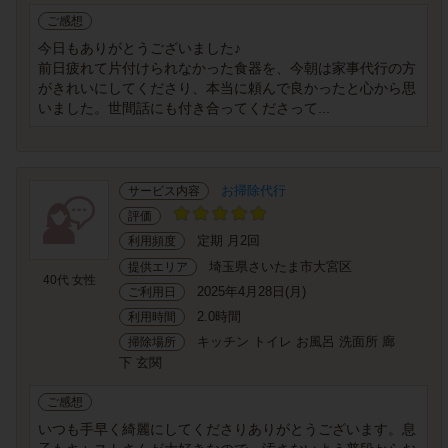
ご感想
今日もありがとうございました♪
前日疲れて片付けられなかった食器を、今朝は家事代行の方
がきれいにしてくださり、本当に頼んで良かったと心から思
いました。世間話にも付き合ってくださって...
お掃除代行
サービス内容
評価
定期 月2回
利用頻度
埼玉県さいたま市大宮区
提供エリア
40代 女性
2025年4月28日(月)
ご利用日
2.0時間
利用時間
キッチン トイレ お風呂 洗面所 廊
掃除場所
下 玄関
ご感想
いつも手早く綺麗にしてくださりありがとうございます。息