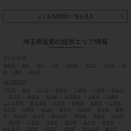
よくある質問の一覧を見る
埼玉県近郊の提供エリア情報
さいたま市
浦和区
・
南区
・
西区
・
北区
・
大宮区
・
見沼区
・
中央区
・
桜
区
・
緑区
・
岩槻区
埼玉県市部
戸田市
・
蕨市
・
川口市
・
和光市
・
三郷市
・
八潮市
・
草加市
・
吉川市
・
越谷市
・
松伏町
・
春日部市
・
上尾市
・
川越市
・
ふじみ野市
・
富士見市
・
志木市
・
朝霞市
・
新座市
・
三芳町
・
所沢市
・
入間市
・
狭山市
・
熊谷市
・
行田市
・
秩父市
・
飯能
市
・
加須市
・
本庄市
・
東松山市
・
羽生市
・
鴻巣市
・
深谷市
・
桶川市
・
久喜市
・
北本市
・
蓮田市
・
坂戸市
・
幸手市
・
鶴ヶ島市
・
日高市
・
白岡市
・
伊奈町
・
毛呂山町
・
越生町
・