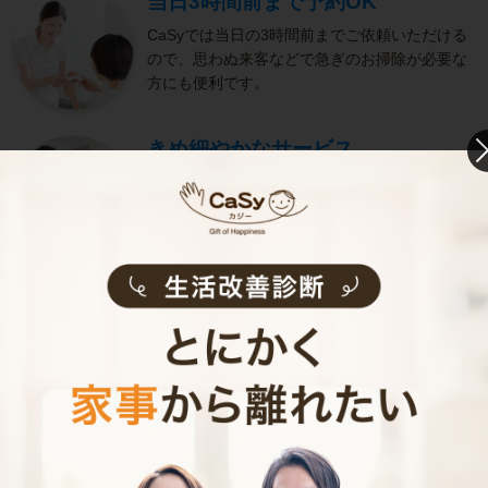
当日3時間前まで予約OK
CaSyでは当日の3時間前までご依頼いただける
ので、思わぬ来客などで急ぎのお掃除が必要な
方にも便利です。
きめ細やかなサービス
選考をクリアし、研修を修了したキャストがサ
ービスを実施。お客様のご要望に沿ったきめ細
やかなサービスで、健やかな生活をサポートし
ます。
お掃除代行のサービス内容
お掃除代行のサービス料金
ご利用者インタビュー