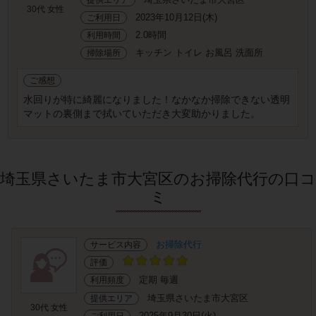
30代 女性
2023年10月12日(木)
ご利用日
2.0時間
利用時間
キッチン トイレ お風呂 洗面所
掃除場所
ご感想
水回りが特に綺麗になりました！なかなか掃除できない透明
マットの裏側まで拭いていただき大変助かりました。
埼玉県さいたま市大宮区のお掃除代行の口コ
ミ
お掃除代行
サービス内容
評価
定期 毎週
利用頻度
埼玉県さいたま市大宮区
提供エリア
30代 女性
2025年9月30日(火)
ご利用日