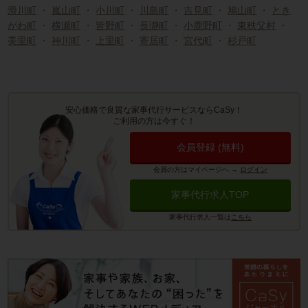
滑川町
・
嵐山町
・
小川町
・
川島町
・
吉見町
・
鳩山町
・
とき
がわ町
・
横瀬町
・
皆野町
・
長瀞町
・
小鹿野町
・
東秩父村
・
美里町
・
神川町
・
上里町
・
寄居町
・
宮代町
・
杉戸町
安心価格で良質な家事代行サービスならCaSy！
ご利用の方は今すぐ！
会員登録 (無料)
会員の方はマイページへ
→
ログイン
家事代行求人TOP
家事代行求人一覧は
こちら