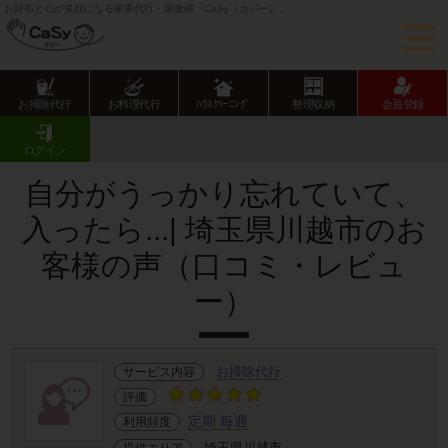
お財布と心が笑顔になる家事代行・家政婦「CaSy（カジー）」
お掃除代行
お料理代行
ﾊｳｽｸﾘｰﾆﾝｸﾞ
整理収納
会員登録
CaSy TOP
サービス提供エリアのご紹介
埼玉県
埼玉県市部
川越市
お客様の声･口コミ詳細
ログイン
自分がうっかり忘れていて、
入ったら...| 埼玉県川越市のお
客様の声（口コミ・レビュ
ー）
お掃除代行
サービス内容
評価
定期 毎週
利用頻度
埼玉県川越市
提供エリア