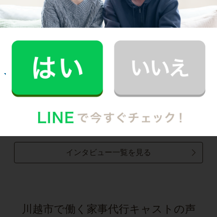
30代 共働き 子育て中
まるで実家の母親が家事を手伝いにきてくれた
安心感。
記事全文を見る
お掃除
R.H.さん
30代 共働き 子育て中
普段できない時間を過ごすことができ、休日が
とても充実しました。
記事全文を見る
インタビュー一覧を見る
川越市で働く家事代行キャストの声