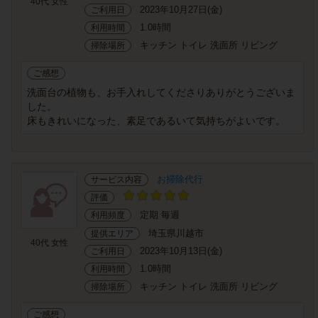
40代 女性
2023年10月27日(金)
ご利用日
1.0時間
利用時間
キッチン トイレ 洗面所 リビング
掃除場所
ご感想
洗面台の植物も、お手入れしてくださりありがとうございま
した。
床もきれいになった、素足であるいて気持ちがよいです。
お掃除代行
サービス内容
評価
定期 毎週
利用頻度
埼玉県川越市
提供エリア
40代 女性
2023年10月13日(金)
ご利用日
1.0時間
利用時間
キッチン トイレ 洗面所 リビング
掃除場所
ご感想