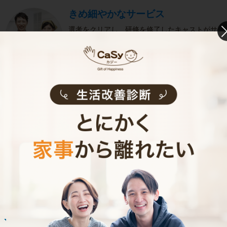
きめ細やかなサービス
選考をクリアし、研修を修了したキャストがサ
ービスを実施。お客様のご要望に沿ったきめ細
やかなサービスで、健やかな生活をサポートし
ます。
お掃除代行のサービス内容
お掃除代行のサービス料金
ご利用者インタビュー
Customer Interview
お掃除
M.T.さん