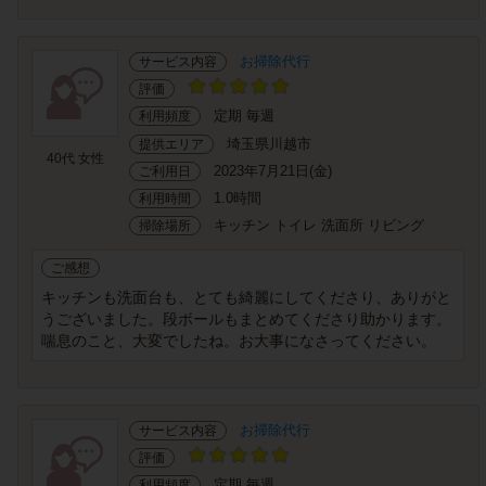
お掃除代行
サービス内容
評価
定期 毎週
利用頻度
埼玉県川越市
提供エリア
40代 女性
2023年7月21日(金)
ご利用日
1.0時間
利用時間
キッチン トイレ 洗面所 リビング
掃除場所
ご感想
キッチンも洗面台も、とても綺麗にしてくださり、ありがと
うございました。段ボールもまとめてくださり助かります。
喘息のこと、大変でしたね。お大事になさってください。
お掃除代行
サービス内容
評価
定期 毎週
利用頻度