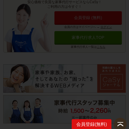
安心価格で良質な家事代行サービスならCaSy！
ご利用の方は今すぐ！
会員登録 (無料)
会員の方はマイページへ
→
ログイン
家事代行求人TOP
家事代行求人一覧は
こちら
会員登録(無料)