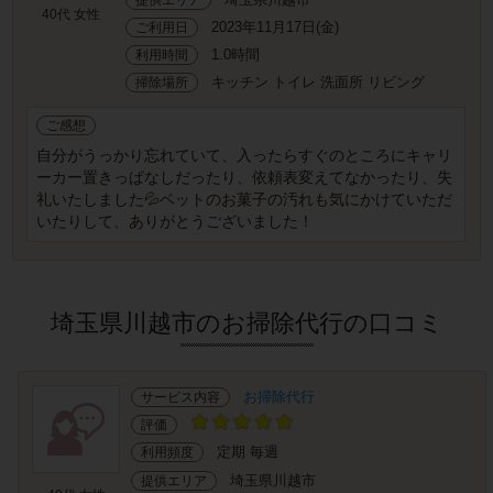
40代 女性
2023年11月17日(金)
ご利用日
1.0時間
利用時間
キッチン トイレ 洗面所 リビング
掃除場所
ご感想
自分がうっかり忘れていて、入ったらすぐのところにキャリ
ーカー置きっぱなしだったり、依頼表変えてなかったり、失
礼いたしました💦ベットのお菓子の汚れも気にかけていただ
いたりして、ありがとうございました！
埼玉県川越市のお掃除代行の口コミ
お掃除代行
サービス内容
評価
定期 毎週
利用頻度
埼玉県川越市
提供エリア