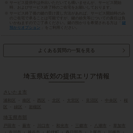
サービス提供中は外出いただいても構いませんが、サービス開始
時、およびサービス終了時のご在宅をお願いしております。
サービス終了後の鍵の受け渡し方法があれば、サービス開始時のみ
のご在宅で承ることは可能ですが、鍵の紛失等についての責任は負
いかねますのでご了承ください。鍵の預かりを希望される方は「
鍵
預かりオプション
」をご利用ください。
よくある質問の一覧を見る
埼玉県近郊の提供エリア情報
さいたま市
浦和区
・
南区
・
西区
・
北区
・
大宮区
・
見沼区
・
中央区
・
桜
区
・
緑区
・
岩槻区
埼玉県市部
戸田市
・
蕨市
・
川口市
・
和光市
・
三郷市
・
八潮市
・
草加市
・
吉川市
・
越谷市
・
松伏町
・
春日部市
・
上尾市
・
川越市
・