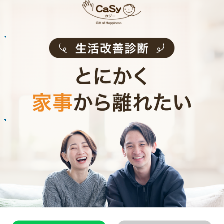
Customer Interview
お掃除
N.U.さん
20代 女性 1人暮らし
掃除をしてもらうようになって、自分も片付け
る癖がつきました。
記事全文を見る
お掃除
R.H.さん
30代 共働き 子育て中
普段できない時間を過ごすことができ、休日が
とても充実しました。
記事全文を見る
インタビュー一覧を見る