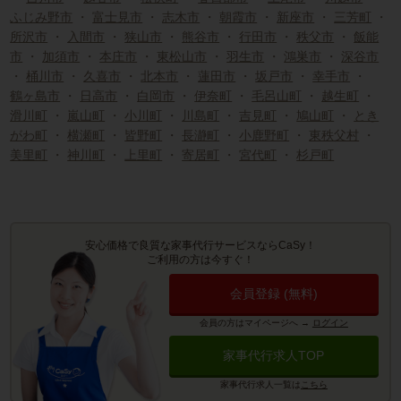
ふじみ野市
・
富士見市
・
志木市
・
朝霞市
・
新座市
・
三芳町
・
所沢市
・
入間市
・
狭山市
・
熊谷市
・
行田市
・
秩父市
・
飯能
市
・
加須市
・
本庄市
・
東松山市
・
羽生市
・
鴻巣市
・
深谷市
・
桶川市
・
久喜市
・
北本市
・
蓮田市
・
坂戸市
・
幸手市
・
鶴ヶ島市
・
日高市
・
白岡市
・
伊奈町
・
毛呂山町
・
越生町
・
滑川町
・
嵐山町
・
小川町
・
川島町
・
吉見町
・
鳩山町
・
とき
がわ町
・
横瀬町
・
皆野町
・
長瀞町
・
小鹿野町
・
東秩父村
・
美里町
・
神川町
・
上里町
・
寄居町
・
宮代町
・
杉戸町
安心価格で良質な家事代行サービスならCaSy！
ご利用の方は今すぐ！
会員登録 (無料)
会員の方はマイページへ
→
ログイン
家事代行求人TOP
家事代行求人一覧は
こちら