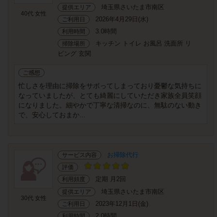
埼玉県さいたま市南区
提供エリア
40代 女性
2026年4月29日(水)
ご利用日
3.0時間
利用時間
キッチン トイレ お風呂 洗面所 リ
掃除場所
ビング 玄関
ご感想
忙しさを理由に掃除をサボってしまっており憂鬱な気持ちに
なっていましたが、とても綺麗にしていただき家族全員笑顔
になりました。細やかで丁寧な清掃なのに、無駄のない動き
で、安心しておまか...
お掃除代行
サービス内容
評価
定期 月2回
利用頻度
埼玉県さいたま市南区
提供エリア
30代 女性
2023年12月1日(金)
ご利用日
2.0時間
利用時間