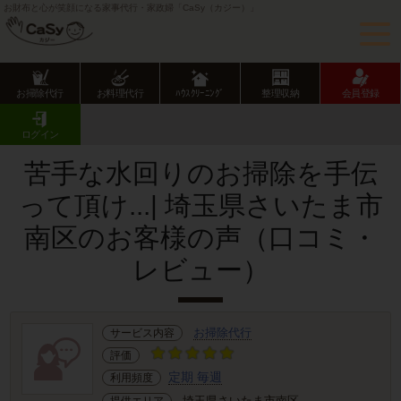
お財布と心が笑顔になる家事代行・家政婦「CaSy（カジー）」
お掃除代行
お料理代行
ﾊｳｽｸﾘｰﾆﾝｸﾞ
整理収納
会員登録
CaSy TOP
サービス提供エリアのご紹介
埼玉県
さいたま市
南区
お客様の声･口コミ詳細
ログイン
苦手な水回りのお掃除を手伝
って頂け...| 埼玉県さいたま市
南区のお客様の声（口コミ・
レビュー）
お掃除代行
サービス内容
評価
定期 毎週
利用頻度
埼玉県さいたま市南区
提供エリア