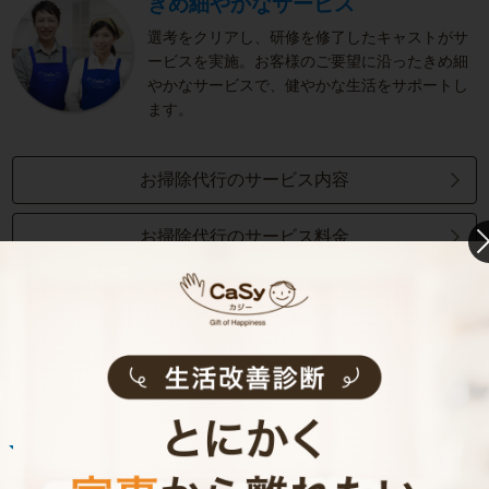
きめ細やかなサービス
選考をクリアし、研修を修了したキャストがサ
ービスを実施。お客様のご要望に沿ったきめ細
やかなサービスで、健やかな生活をサポートし
ます。
お掃除代行のサービス内容
お掃除代行のサービス料金
ご利用者インタビュー
Customer Interview
お掃除
E.O.さん
30代 共働き 育児休暇中