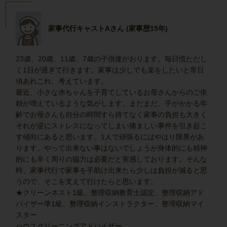
家事代行キャストAさん (家事歴15年)
23歳、20歳、11歳、7歳の子供達がおります。毎日慌ただし
く1日が過ぎて行きます。家事は少しでも楽をしたいと常日
頃あれこれ、考えています。
最近、小さな赤ちゃんを子育てしているお母さんからのご依
頼が増えているような気がします。まだまだ、手がかかる年
齢でお母さんも自分の時間すら持てなく家事の負担も大きく
それが逆にストレスになってしまい痛ましい事件を引き起こ
す傾向にあると思います。1人で頑張るにはやはり限界があ
ります。やって出来ない事はないでしょうが身体的にも精神
的にも辛く周りの協力は必要だと実感しております。そんな
時、家事代行で家事を手助け出来たら少しは負担が減ると思
うので、そこを支えて行けたらと思います。
★クリーンネスト1級、整理収納教育士認定、整理収納アド
バイザー準1級、整理収納インストラクター、整理収納マイ
スター
ハウスクリーニングアドバイザー