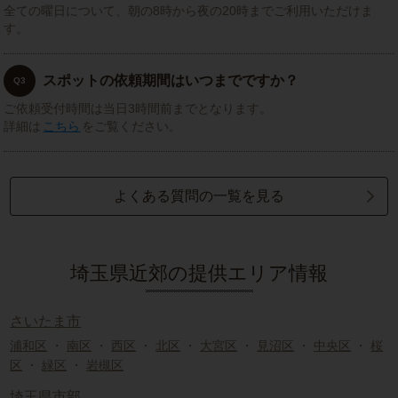
全ての曜日について、朝の8時から夜の20時までご利用いただけま
す。
スポットの依頼期間はいつまでですか？
Q3
ご依頼受付時間は当日3時間前までとなります。
詳細は
こちら
をご覧ください。
よくある質問の一覧を見る
埼玉県近郊の提供エリア情報
さいたま市
浦和区
・
南区
・
西区
・
北区
・
大宮区
・
見沼区
・
中央区
・
桜
区
・
緑区
・
岩槻区
埼玉県市部