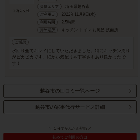
埼玉県越谷市
提供エリア
20代 女性
2022年11月9日(水)
ご利用日
2.5時間
利用時間
キッチン トイレ お風呂 洗面所
掃除場所
ご感想
水回り全てキレイにしていただきました。特にキッチン周り
がピカピカです。細かい気配りや丁寧さもあり良かったで
す！
越谷市の口コミ一覧ページ
越谷市の家事代行サービス詳細
＼ １分でかんたん登録 ／
初めてご利用の方は