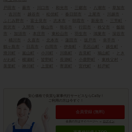
戸田市
・
蕨市
・
川口市
・
和光市
・
三郷市
・
八潮市
・
草加市
・
吉川市
・
越谷市
・
松伏町
・
春日部市
・
上尾市
・
川越市
・
ふじみ野市
・
富士見市
・
志木市
・
朝霞市
・
新座市
・
三芳町
・
所沢市
・
入間市
・
狭山市
・
熊谷市
・
行田市
・
秩父市
・
飯能
市
・
加須市
・
本庄市
・
東松山市
・
羽生市
・
鴻巣市
・
深谷市
・
桶川市
・
久喜市
・
北本市
・
蓮田市
・
坂戸市
・
幸手市
・
鶴ヶ島市
・
日高市
・
白岡市
・
伊奈町
・
毛呂山町
・
越生町
・
滑川町
・
嵐山町
・
小川町
・
川島町
・
吉見町
・
鳩山町
・
とき
がわ町
・
横瀬町
・
皆野町
・
長瀞町
・
小鹿野町
・
東秩父村
・
美里町
・
神川町
・
上里町
・
寄居町
・
宮代町
・
杉戸町
安心価格で良質な家事代行サービスならCaSy！
ご利用の方は今すぐ！
会員登録 (無料)
会員の方はマイページへ
→
ログイン