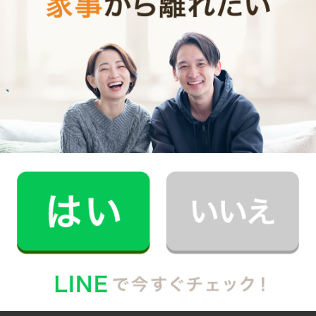
いつもお家がキレイなママ友がCaSyを使って
いたんです！
記事全文を見る
お掃除
M.T.さん
30代 共働き 子育て中
まるで実家の母親が家事を手伝いにきてくれた
安心感。
記事全文を見る
インタビュー一覧を見る
越谷市で働く家事代行キャストの声