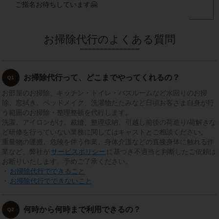
ご指名お待ちしています🤗
お掃除代行のよくある質問
お掃除代行って、どこまでやってくれるの？
Q1
お部屋のお掃除、キッチン・トイレ・バスルームなど水回りのお掃
除、窓拭き、ベッドメイク、洗濯物たたみなど日頃お客さま自身が行
う範囲のお掃除・整理整頓を代行します。
洗濯、アイロンがけ、裁縫、整理収納、引越し前後の荷造り/荷解きな
ど研修を行っていない業務に関してはキャストとご相談ください。
重量物の運搬、危険を伴う作業、身体介護などの直接身体に触れる作
業など、弊社が
サービスポリシー
に基づき不適当と判断したご依頼は
お断りいたします。予めご了承ください。
・
お掃除代行でできること
・
お掃除代行でできないこと
何時から何時まで利用できるの？
Q2