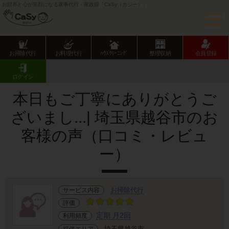
お財布と心が笑顔になる家事代行・家政婦「CaSy（カジー）」
お掃除代行
お料理代行
ﾊｳｽｸﾘｰﾆﾝｸﾞ
整理収納
会員登録
CaSy TOP
サービス提供エリアのご紹介
埼玉県
埼玉県市部
越谷市
お客様の声･口コミ詳細
ログイン
本日もご丁寧にありがとうご
ざいまし...| 埼玉県越谷市のお
客様の声（口コミ・レビュ
ー）
お掃除代行
サービス内容
評価
定期 月2回
利用頻度
埼玉県越谷市
提供エリア