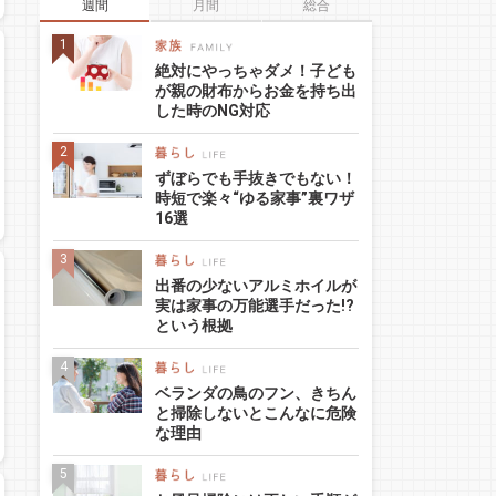
週間
月間
総合
絶対にやっちゃダメ！子ども
が親の財布からお金を持ち出
した時のNG対応
ずぼらでも手抜きでもない！
時短で楽々“ゆる家事”裏ワザ
16選
出番の少ないアルミホイルが
実は家事の万能選手だった!?
という根拠
ベランダの鳥のフン、きちん
と掃除しないとこんなに危険
な理由