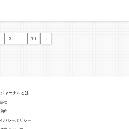
3
…
10
›
Syジャーナルとは
会社
規約
イバシーポリシー