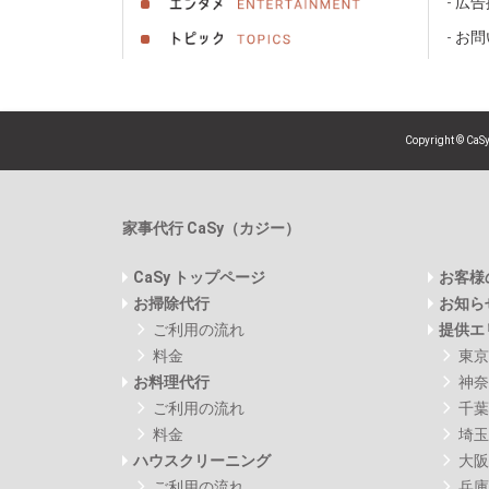
広告
お問
Copyright © Ca
家事代行 CaSy（カジー）
CaSy トップページ
お客様
お掃除代行
お知ら
ご利用の流れ
提供エ
料金
東京
お料理代行
神奈
ご利用の流れ
千葉
料金
埼玉
ハウスクリーニング
大阪
ご利用の流れ
兵庫