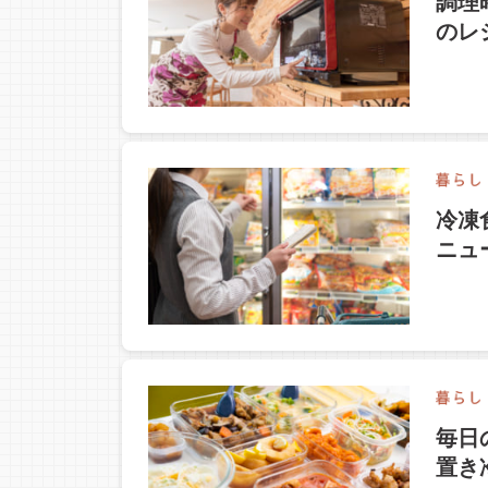
調理
のレ
冷凍
ニュ
毎日
置き