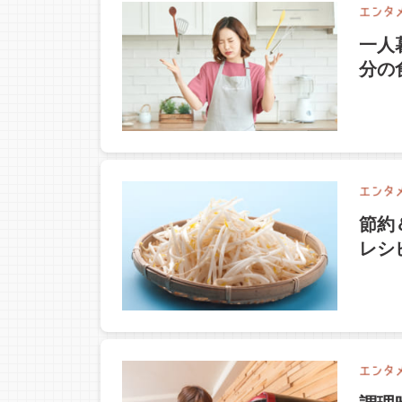
一人
分の
節約
レシ