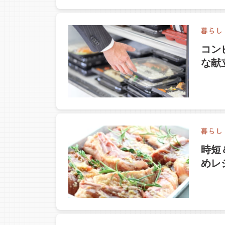
コン
な献
時短
めレ