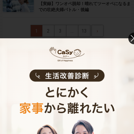
【実録】ワンオペ脱却！晴れてツーオペになるま
での壮絶夫婦バトル・後編
1
2
3
…
13
›