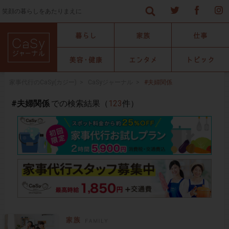
笑顔の暮らしをあたりまえに
家事代行のCaSy(カジー)
>
CaSyジャーナル
>
#夫婦関係
#夫婦関係
での検索結果（
123
件）