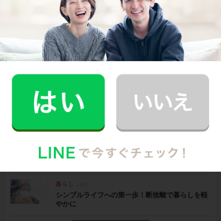
食洗機の掃除、どうしてる？頻度・洗剤・手順を
わかりやすく解説
魚焼きグリルを徹底掃除！汚れ・臭い対策とお手
入れのコツ
家事分担でもう喧嘩しない！共働き夫婦におすす
めの方法
家事効率UP！オキシクリーンの使い方と注意点を
解説
シンプルライフへの第一歩！断捨離で暮らしを軽
やかに