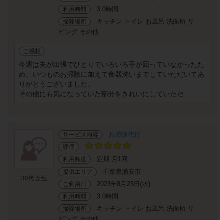
3.0時間
利用時間
キッチン トイレ お風呂 洗面所 リ
掃除場所
ビング その他
ご感想
今週は夫が出張でひとりでいろいろ手が回っていなかったた
め、いつものお掃除に加えて食器洗いまでしていただいてあ
りがとうございました。
その他にも気になっていた部分をきれいにしていただ...
お掃除代行
サービス内容
評価
定期 月1回
利用頻度
千葉県浦安市
提供エリア
30代 女性
2023年8月23日(水)
ご利用日
3.0時間
利用時間
キッチン トイレ お風呂 洗面所 リ
掃除場所
ビング その他