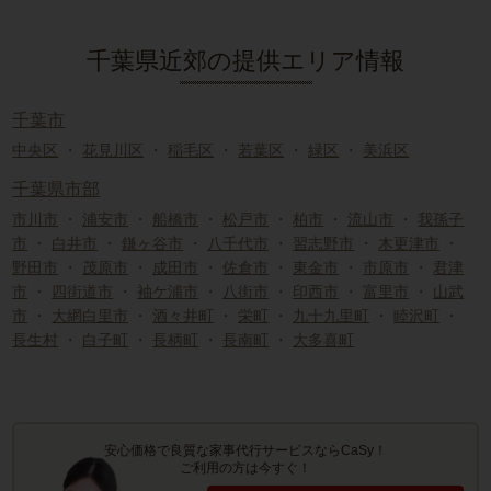
千葉県近郊の提供エリア情報
千葉市
中央区
・
花見川区
・
稲毛区
・
若葉区
・
緑区
・
美浜区
千葉県市部
市川市
・
浦安市
・
船橋市
・
松戸市
・
柏市
・
流山市
・
我孫子
市
・
白井市
・
鎌ヶ谷市
・
八千代市
・
習志野市
・
木更津市
・
野田市
・
茂原市
・
成田市
・
佐倉市
・
東金市
・
市原市
・
君津
市
・
四街道市
・
袖ケ浦市
・
八街市
・
印西市
・
富里市
・
山武
市
・
大網白里市
・
酒々井町
・
栄町
・
九十九里町
・
睦沢町
・
長生村
・
白子町
・
長柄町
・
長南町
・
大多喜町
安心価格で良質な家事代行サービスならCaSy！
ご利用の方は今すぐ！