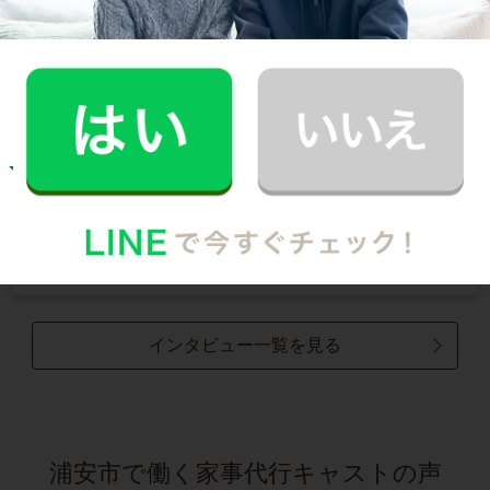
30代 共働き 子育て中
まるで実家の母親が家事を手伝いにきてくれた
安心感。
記事全文を見る
お掃除
E.O.さん
30代 共働き 育児休暇中
いつもお家がキレイなママ友がCaSyを使って
いたんです！
記事全文を見る
インタビュー一覧を見る
浦安市で働く家事代行キャストの声