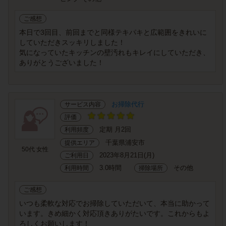
ご感想
本日で3回目、前回までと同様テキパキと広範囲をきれいに
していただきスッキリしました！
気になっていたキッチンの壁汚れもキレイにしていただき、
ありがとうございました！
お掃除代行
サービス内容
評価
定期 月2回
利用頻度
千葉県浦安市
提供エリア
50代 女性
2023年8月21日(月)
ご利用日
3.0時間
その他
利用時間
掃除場所
ご感想
いつも柔軟な対応でお掃除していただいて、本当に助かって
います。きめ細かく対応頂きありがたいです。これからもよ
ろしくお願いします！