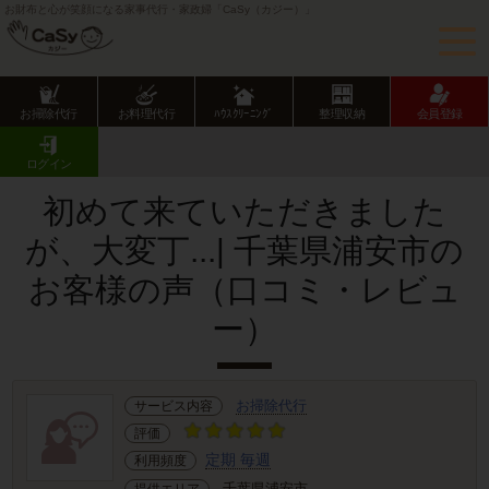
お財布と心が笑顔になる家事代行・家政婦「CaSy（カジー）」
お掃除代行
お料理代行
ﾊｳｽｸﾘｰﾆﾝｸﾞ
整理収納
会員登録
CaSy TOP
サービス提供エリアのご紹介
千葉県
千葉県市部
浦安市
お客様の声･口コミ詳細
ログイン
初めて来ていただきました
が、大変丁...| 千葉県浦安市の
お客様の声（口コミ・レビュ
ー）
お掃除代行
サービス内容
評価
定期 毎週
利用頻度
千葉県浦安市
提供エリア