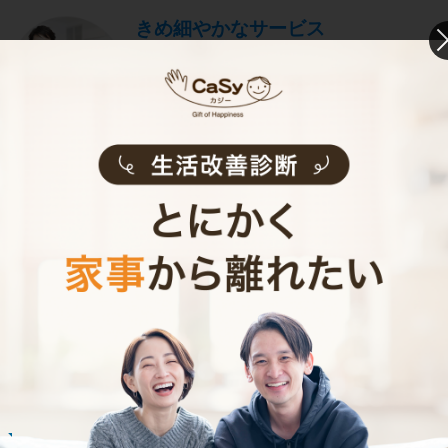
きめ細やかなサービス
選考をクリアし、研修を修了したキャストがサ
ービスを実施。お客様のご要望に沿ったきめ細
やかなサービスで、健やかな生活をサポートし
ます。
お掃除代行のサービス内容
お掃除代行のサービス料金
ご利用者インタビュー
Customer Interview
お掃除
M.T.さん