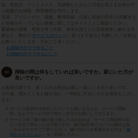
除、窓拭き、ベッドメイク、洗濯物たたみなど日頃お客さま自身が行
う範囲のお掃除・整理整頓を代行します。
洗濯、アイロンがけ、裁縫、整理収納、引越し前後の荷造り/荷解きな
ど研修を行っていない業務に関してはキャストとご相談ください。
重量物の運搬、危険を伴う作業、身体介護などの直接身体に触れる作
業など、弊社が
サービスポリシー
に基づき不適当と判断したご依頼は
お断りいたします。予めご了承ください。
・
お掃除代行でできること
・
お掃除代行でできないこと
掃除の間は何をしていれば良いですか。家にいた方が
Q2
良いですか。
お客様次第です。多くの方は初回は家に一緒にいる方が多いです。
その後、慣れてくると鍵を預け、一時的に不在にされる場合もござい
ます。
サービス提供中は外出いただいても構いませんが、サービス開始
時、およびサービス終了時のご在宅をお願いしております。
サービス終了後の鍵の受け渡し方法があれば、サービス開始時のみ
のご在宅で承ることは可能ですが、鍵の紛失等についての責任は負
いかねますのでご了承ください。鍵の預かりを希望される方は「
鍵
預かりオプション
」をご利用ください。