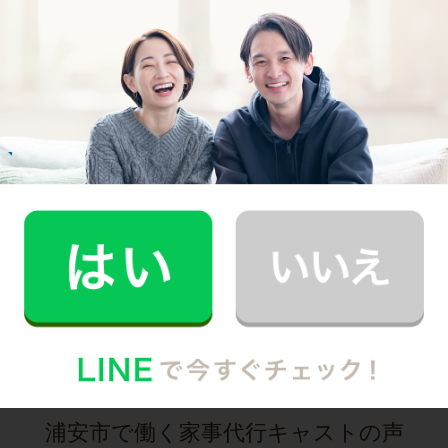
30代 共働き 子育て中
普段できない時間を過ごすことができ、休日が
とても充実しました。
記事全文を見る
お掃除
E.O.さん
30代 共働き 育児休暇中
いつもお家がキレイなママ友がCaSyを使って
いたんです！
記事全文を見る
インタビュー一覧を見る
浦安市で働く家事代行キャストの声