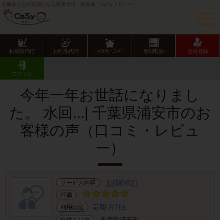
お財布と心が笑顔になる家事代行・家政婦「CaSy（カジー）」
お掃除代行
お料理代行
ﾊｳｽｸﾘｰﾆﾝｸﾞ
整理収納
会員登録
CaSy TOP
サービス提供エリアのご紹介
千葉県
千葉県市部
浦安市
お客様の声･口コミ詳細
ログイン
今年一年お世話になりまし
た。 水回...| 千葉県浦安市のお
客様の声（口コミ・レビュ
ー）
お掃除代行
サービス内容
評価
定期 月2回
利用頻度
千葉県浦安市
提供エリア