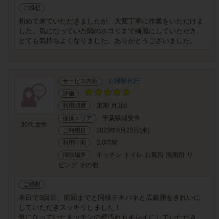
ご感想
初めて来ていただきましたが、大変丁寧に作業をいただけま
した。気になっていた隅のホコリまで綺麗にしていただき、
とても気持ちよくなりました。ありがとうございました。
お掃除代行
サービス内容
評価
定期 月1回
利用頻度
千葉県浦安市
提供エリア
30代 女性
2023年8月23日(水)
ご利用日
3.0時間
利用時間
キッチン トイレ お風呂 洗面所 リ
掃除場所
ビング その他
ご感想
本日で3回目、前回までと同様テキパキと広範囲をきれいに
していただきスッキリしました！
気になっていたキッチンの壁汚れもキレイにしていただき、