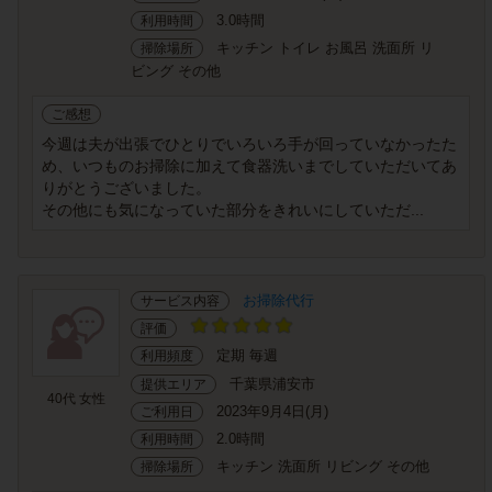
3.0時間
利用時間
キッチン トイレ お風呂 洗面所 リ
掃除場所
ビング その他
ご感想
今週は夫が出張でひとりでいろいろ手が回っていなかったた
め、いつものお掃除に加えて食器洗いまでしていただいてあ
りがとうございました。
その他にも気になっていた部分をきれいにしていただ...
お掃除代行
サービス内容
評価
定期 毎週
利用頻度
千葉県浦安市
提供エリア
40代 女性
2023年9月4日(月)
ご利用日
2.0時間
利用時間
キッチン 洗面所 リビング その他
掃除場所