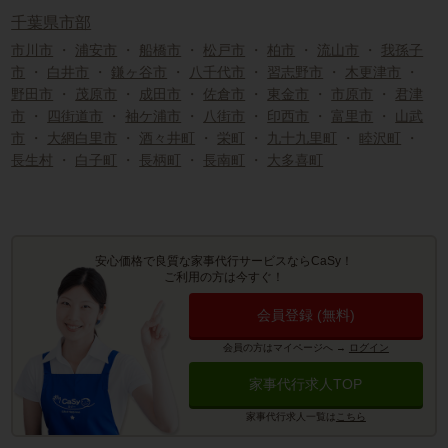
千葉県市部
市川市
・
浦安市
・
船橋市
・
松戸市
・
柏市
・
流山市
・
我孫子
市
・
白井市
・
鎌ヶ谷市
・
八千代市
・
習志野市
・
木更津市
・
野田市
・
茂原市
・
成田市
・
佐倉市
・
東金市
・
市原市
・
君津
市
・
四街道市
・
袖ケ浦市
・
八街市
・
印西市
・
富里市
・
山武
市
・
大網白里市
・
酒々井町
・
栄町
・
九十九里町
・
睦沢町
・
長生村
・
白子町
・
長柄町
・
長南町
・
大多喜町
安心価格で良質な家事代行サービスならCaSy！
ご利用の方は今すぐ！
会員登録 (無料)
会員の方はマイページへ
→
ログイン
家事代行求人TOP
家事代行求人一覧は
こちら