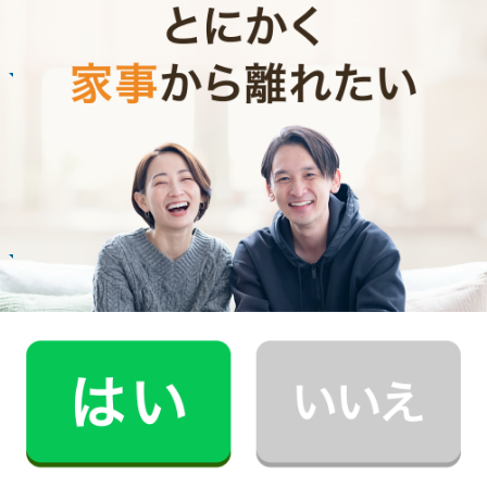
Customer Interview
お掃除
R.H.さん
30代 共働き 子育て中
普段できない時間を過ごすことができ、休日が
とても充実しました。
記事全文を見る
お掃除
E.O.さん
30代 共働き 育児休暇中
いつもお家がキレイなママ友がCaSyを使って
いたんです！
記事全文を見る
インタビュー一覧を見る