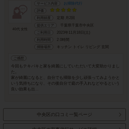
お掃除代行
サービス内容
評価
定期 月2回
利用頻度
千葉県千葉市中央区
提供エリア
40代 女性
2023年11月18日(土)
ご利用日
2.0時間
利用時間
キッチン トイレ リビング 玄関
掃除場所
ご感想
今回もテキパキと家を綺麗にしていただいて大変助かりまし
た。
家が綺麗になると、自分でも掃除を少し頑張ってみようかと
いう気持ちになり、その後自分で庭の手入れなどやるという
良い効果も出...
中央区の口コミ一覧ページ