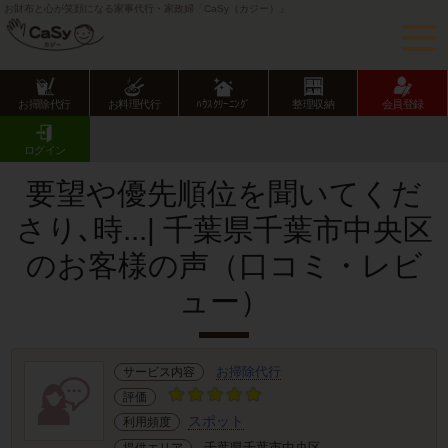
お財布と心が笑顔になる家事代行・家政婦「CaSy（カジー）」
お掃除代行
お料理代行
ﾊｳｽｸﾘｰﾆﾝｸﾞ
整理収納
会員登録
CaSy TOP
サービス提供エリアのご紹介
千葉県
千葉市
中央区
お客様の声･口コミ詳細
ログイン
要望や優先順位を聞いてくだ
さり､時...| 千葉県千葉市中央区
のお客様の声（口コミ・レビ
ュー）
お掃除代行
サービス内容
評価
スポット
利用頻度
千葉県千葉市中央区
提供エリア