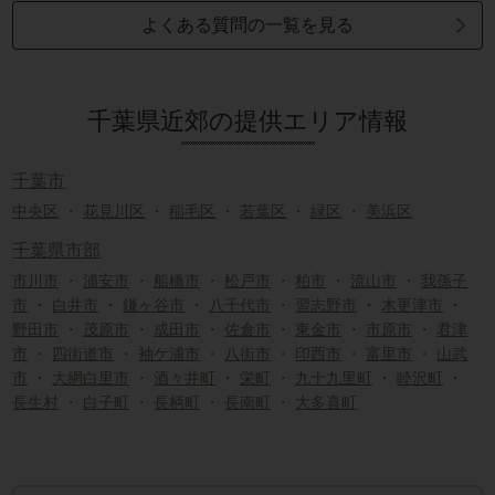
よくある質問の一覧を見る
千葉県近郊の提供エリア情報
千葉市
中央区
・
花見川区
・
稲毛区
・
若葉区
・
緑区
・
美浜区
千葉県市部
市川市
・
浦安市
・
船橋市
・
松戸市
・
柏市
・
流山市
・
我孫子
市
・
白井市
・
鎌ヶ谷市
・
八千代市
・
習志野市
・
木更津市
・
野田市
・
茂原市
・
成田市
・
佐倉市
・
東金市
・
市原市
・
君津
市
・
四街道市
・
袖ケ浦市
・
八街市
・
印西市
・
富里市
・
山武
市
・
大網白里市
・
酒々井町
・
栄町
・
九十九里町
・
睦沢町
・
長生村
・
白子町
・
長柄町
・
長南町
・
大多喜町