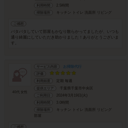
2.5時間
利用時間
キッチン トイレ 洗面所 リビング
掃除場所
ご感想
バタバタしていて部屋もかなり散らかってましたが、いつも
通り綺麗にしていただき助かりました！ありがとうございま
す。
お掃除代行
サービス内容
評価
定期 毎週
利用頻度
千葉県千葉市中央区
提供エリア
40代 女性
2024年3月19日(火)
ご利用日
3.0時間
利用時間
キッチン トイレ 洗面所 リビング
掃除場所
部屋
ご感想