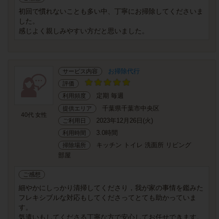
初回で慣れないことも多い中、丁寧にお掃除してくださいま
した。
感じよく親しみやすい方だと思いました。
お掃除代行
サービス内容
評価
定期 毎週
利用頻度
千葉県千葉市中央区
提供エリア
40代 女性
2023年12月26日(火)
ご利用日
3.0時間
利用時間
キッチン トイレ 洗面所 リビング
掃除場所
部屋
ご感想
細やかにしっかり清掃してくださり，我が家の事情を鑑みた
フレキシブルな対応もしてくださってとても助かっていま
す。
気遣いもしてくださる丁寧な方で安心してお任せできます。