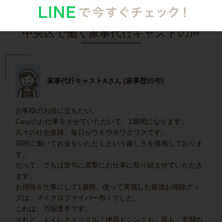
中央区で働く家事代行キャストの声
家事代行キャストAさん (家事歴25年)
お客様のお役に立ちたい。
Casyのお仕事をさせていただいて、1週間になります。
久々の社会復帰、毎日がウキウキワクワクです。
同時に働いてお金をいただくという厳しさを痛感しておりま
す。
だって、でもは禁句に真摯にお仕事に取り組ませていただき
ます。
お掃除を仕事にして1週間、使って実感した最強お掃除グッ
ズは、マイクロファイバー布！でした。
これは、万能選手です。
それと、トイレクイックル！便器もシンクも、床も、玄関の