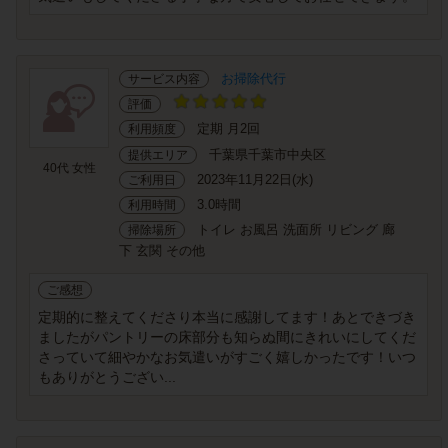
お掃除代行
サービス内容
評価
定期 月2回
利用頻度
千葉県千葉市中央区
提供エリア
40代 女性
2023年11月22日(水)
ご利用日
3.0時間
利用時間
トイレ お風呂 洗面所 リビング 廊
掃除場所
下 玄関 その他
ご感想
定期的に整えてくださり本当に感謝してます！あとできづき
ましたがパントリーの床部分も知らぬ間にきれいにしてくだ
さっていて細やかなお気遣いがすごく嬉しかったです！いつ
もありがとうござい...