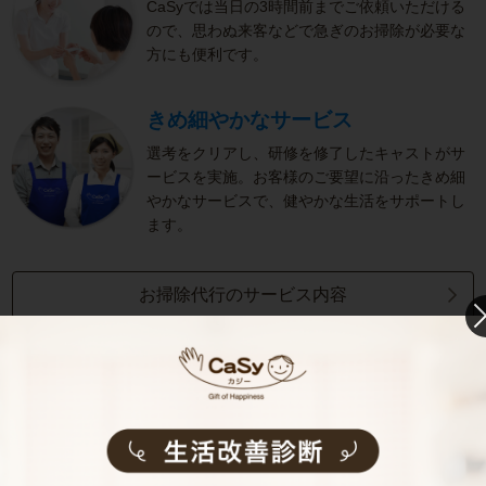
CaSyでは当日の3時間前までご依頼いただける
ので、思わぬ来客などで急ぎのお掃除が必要な
方にも便利です。
きめ細やかなサービス
選考をクリアし、研修を修了したキャストがサ
ービスを実施。お客様のご要望に沿ったきめ細
やかなサービスで、健やかな生活をサポートし
ます。
お掃除代行のサービス内容
お掃除代行のサービス料金
ご利用者インタビュー