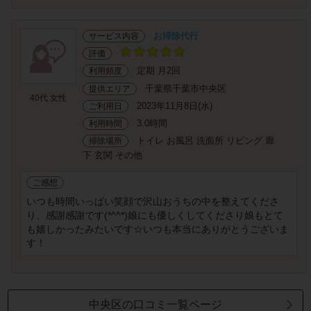
お掃除代行
サービス内容
評価
定期 月2回
利用頻度
千葉県千葉市中央区
提供エリア
40代 女性
2023年11月8日(水)
ご利用日
3.0時間
利用時間
トイレ お風呂 洗面所 リビング 廊
掃除場所
下 玄関 その他
ご感想
いつも時間いっぱい笑顔で沢山おうちの中を整えてくださ
り、感謝感謝です(*^^*)娘にも優しくしてくださり娘もとて
も嬉しかったみたいです☆いつも本当にありがとうございま
す！
中央区の口コミ一覧ページ