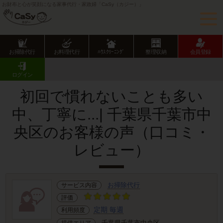
お財布と心が笑顔になる家事代行・家政婦「CaSy（カジー）」
お掃除代行
お料理代行
ﾊｳｽｸﾘｰﾆﾝｸﾞ
整理収納
会員登録
CaSy TOP
サービス提供エリアのご紹介
千葉県
千葉市
中央区
お客様の声･口コミ詳細
ログイン
初回で慣れないことも多い
中、丁寧に...| 千葉県千葉市中
央区のお客様の声（口コミ・
レビュー）
お掃除代行
サービス内容
評価
定期 毎週
利用頻度
千葉県千葉市中央区
提供エリア