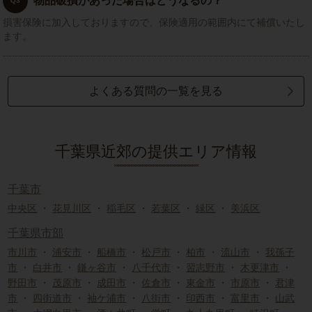
物品破損があった場合はどうなるの？
Q3
損害保険に加入しておりますので、保険適用の範囲内にて補償いたし
ます。
よくある質問の一覧を見る
千葉県近郊の提供エリア情報
千葉市
中央区
・
花見川区
・
稲毛区
・
若葉区
・
緑区
・
美浜区
千葉県市部
市川市
・
浦安市
・
船橋市
・
松戸市
・
柏市
・
流山市
・
我孫子
市
・
白井市
・
鎌ヶ谷市
・
八千代市
・
習志野市
・
木更津市
・
野田市
・
茂原市
・
成田市
・
佐倉市
・
東金市
・
市原市
・
君津
市
・
四街道市
・
袖ケ浦市
・
八街市
・
印西市
・
富里市
・
山武