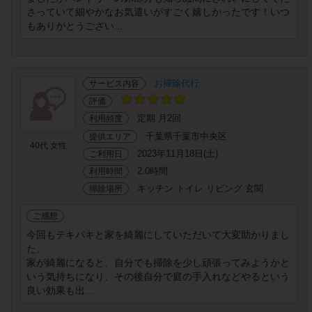
さっていて細やかなお気遣いがすごく嬉しかったです！いつ
もありがとうござい...
お掃除代行
サービス内容
評価
定期 月2回
利用頻度
千葉県千葉市中央区
提供エリア
40代 女性
2023年11月18日(土)
ご利用日
2.0時間
利用時間
キッチン トイレ リビング 玄関
掃除場所
ご感想
今回もテキパキと家を綺麗にしていただいて大変助かりまし
た。
家が綺麗になると、自分でも掃除を少し頑張ってみようかと
いう気持ちになり、その後自分で庭の手入れなどやるという
良い効果も出...