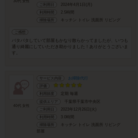
30代 女性
2024年4月1日(月)
ご利用日
2.5時間
利用時間
キッチン トイレ 洗面所 リビング
掃除場所
ご感想
バタバタしていて部屋もかなり散らかってましたが、いつも
通り綺麗にしていただき助かりました！ありがとうございま
す。
お掃除代行
サービス内容
評価
定期 毎週
利用頻度
千葉県千葉市中央区
提供エリア
40代 女性
2023年12月26日(火)
ご利用日
3.0時間
利用時間
キッチン トイレ 洗面所 リビング
掃除場所
部屋