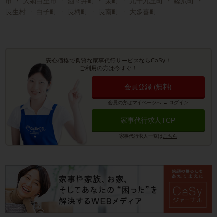
市
・
大網白里市
・
酒々井町
・
栄町
・
九十九里町
・
睦沢町
・
長生村
・
白子町
・
長柄町
・
長南町
・
大多喜町
安心価格で良質な家事代行サービスならCaSy！
ご利用の方は今すぐ！
会員登録 (無料)
会員の方はマイページへ
→
ログイン
家事代行求人TOP
家事代行求人一覧は
こちら