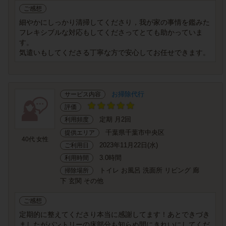
ご感想
細やかにしっかり清掃してくださり，我が家の事情を鑑みた
フレキシブルな対応もしてくださってとても助かっていま
す。
気遣いもしてくださる丁寧な方で安心してお任せできます。
お掃除代行
サービス内容
評価
定期 月2回
利用頻度
千葉県千葉市中央区
提供エリア
40代 女性
2023年11月22日(水)
ご利用日
3.0時間
利用時間
トイレ お風呂 洗面所 リビング 廊
掃除場所
下 玄関 その他
ご感想
定期的に整えてくださり本当に感謝してます！あとできづき
ましたがパントリーの床部分も知らぬ間にきれいにしてくだ