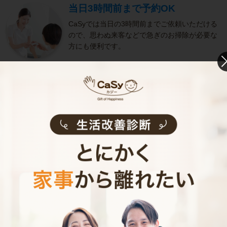
当日3時間前まで予約OK
CaSyでは当日の3時間前までご依頼いただける
ので、思わぬ来客などで急ぎのお掃除が必要な
方にも便利です。
きめ細やかなサービス
選考をクリアし、研修を修了したキャストがサ
ービスを実施。お客様のご要望に沿ったきめ細
やかなサービスで、健やかな生活をサポートし
ます。
お掃除代行のサービス内容
お掃除代行のサービス料金