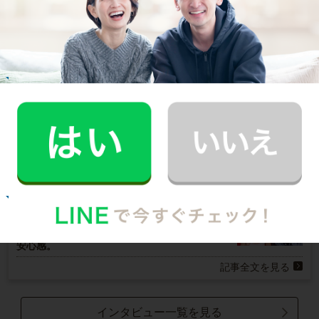
ご利用者インタビュー
Customer Interview
お掃除
E.O.さん
30代 共働き 育児休暇中
いつもお家がキレイなママ友がCaSyを使って
いたんです！
記事全文を見る
お掃除
M.T.さん
30代 共働き 子育て中
まるで実家の母親が家事を手伝いにきてくれた
安心感。
記事全文を見る
インタビュー一覧を見る