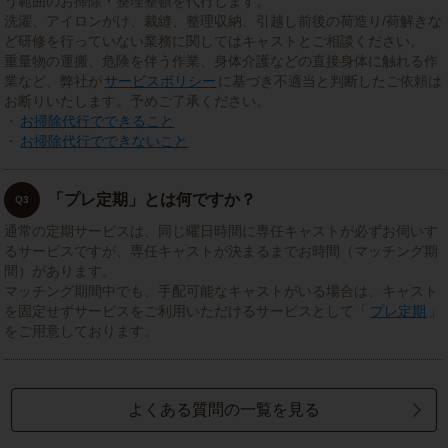
う範囲のお掃除・整理整頓を代行します。
洗濯、アイロンがけ、裁縫、整理収納、引越し前後の荷造り/荷解きな
ど研修を行っていない業務に関してはキャストとご相談ください。
重量物の運搬、危険を伴う作業、身体介護などの直接身体に触れる作
業など、弊社が
サービスポリシー
に基づき不適当と判断したご依頼は
お断りいたします。予めご了承ください。
・
お掃除代行でできること
・
お掃除代行でできないこと
「プレ定期」とは何ですか？
Q3
通常の定期サービスは、同じ曜日時間に専任キャストが必ずお伺いす
るサービスですが、専任キャストが決まるまでお時間（マッチング期
間）があります。
マッチング期間中でも、手配可能なキャストがいる場合は、キャスト
を固定せずサービスをご利用いただけるサービスとして「
プレ定期
」
をご用意しております。
よくある質問の一覧を見る