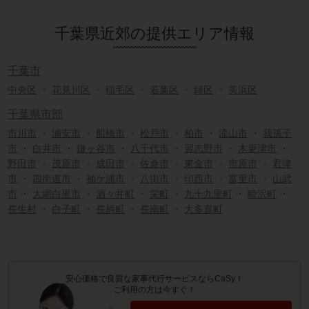
千葉県近郊の提供エリア情報
千葉市
中央区
・
花見川区
・
稲毛区
・
若葉区
・
緑区
・
美浜区
千葉県市部
市川市
・
浦安市
・
船橋市
・
松戸市
・
柏市
・
流山市
・
我孫子
市
・
白井市
・
鎌ヶ谷市
・
八千代市
・
習志野市
・
木更津市
・
野田市
・
茂原市
・
成田市
・
佐倉市
・
東金市
・
市原市
・
君津
市
・
四街道市
・
袖ケ浦市
・
八街市
・
印西市
・
富里市
・
山武
市
・
大網白里市
・
酒々井町
・
栄町
・
九十九里町
・
睦沢町
・
長生村
・
白子町
・
長柄町
・
長南町
・
大多喜町
安心価格で良質な家事代行サービスならCaSy！
ご利用の方は今すぐ！