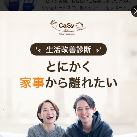
ービスを実施。お客様のご要望に沿ったきめ細
やかなサービスで、健やかな生活をサポートし
ます。
お掃除代行のサービス内容
お掃除代行のサービス料金
ご利用者インタビュー
Customer Interview
お掃除
R.H.さん
30代 共働き 子育て中
普段できない時間を過ごすことができ、休日が
とても充実しました。