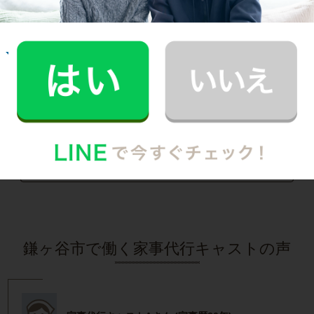
記事全文を見る
お掃除
E.O.さん
30代 共働き 育児休暇中
いつもお家がキレイなママ友がCaSyを使って
いたんです！
記事全文を見る
インタビュー一覧を見る
鎌ヶ谷市で働く家事代行キャストの声