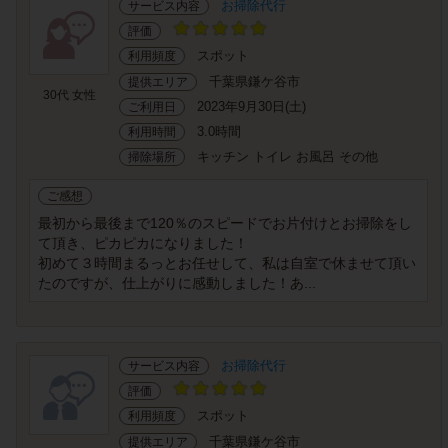
お掃除代行
サービス内容
評価
スポット
利用頻度
千葉県鎌ケ谷市
提供エリア
30代 女性
2023年9月30日(土)
ご利用日
3.0時間
利用時間
キッチン トイレ お風呂 その他
掃除場所
ご感想
最初から最後まで120％のスピードでお片付けとお掃除をし
て頂き、ピカピカになりました！
初めて３時間まるっとお任せして、私は自室で休ませて頂い
たのですが、仕上がりに感動しました！あ...
お掃除代行
サービス内容
評価
スポット
利用頻度
千葉県鎌ケ谷市
提供エリア