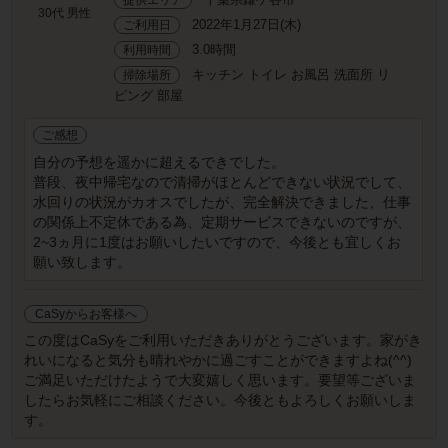
30代 男性
2022年1月27日(木)
ご利用日
3.0時間
利用時間
キッチン トイレ お風呂 洗面所 リ
掃除場所
ビング 部屋
ご感想
自分の予想を遥かに超えるできでした。
普段、夜中帰宅なので清掃がほとんどできない状況でして、
水回りの状況がカオスでしたが、完全解決できました、仕事
の関係上不定休である為、定期サービスできないのですが、
2~3ヵ月に1度はお願いしたいですので、今後とも宜しくお
願い致します。
CaSyからお客様へ
この度はCaSyをご利用いただきありがとうございます。家がき
れいになると気分も晴れやかに過ごすことができますよね(^^)
ご満足いただけたようで大変嬉しく思います。要望等ございま
したらお気軽にご相談ください。今後ともよろしくお願いしま
す。