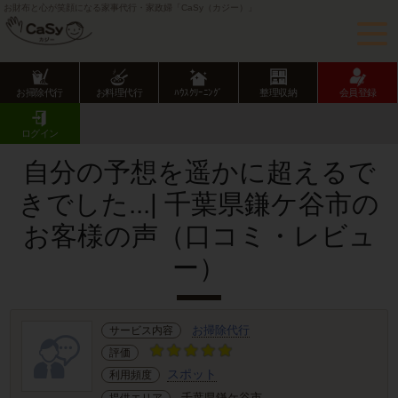
お財布と心が笑顔になる家事代行・家政婦「CaSy（カジー）」
お掃除代行
お料理代行
ﾊｳｽｸﾘｰﾆﾝｸﾞ
整理収納
会員登録
CaSy TOP
サービス提供エリアのご紹介
千葉県
千葉県市部
鎌ヶ谷市
お客様の声･口コミ詳細
ログイン
自分の予想を遥かに超えるで
きでした...| 千葉県鎌ケ谷市の
お客様の声（口コミ・レビュ
ー）
お掃除代行
サービス内容
評価
スポット
利用頻度
千葉県鎌ケ谷市
提供エリア