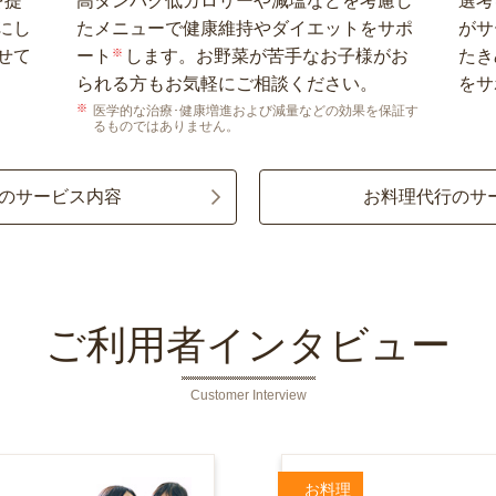
を提
高タンパク低カロリーや減塩などを考慮し
選考
にし
たメニューで健康維持やダイエットをサポ
がサ
せて
ート
※
します。お野菜が苦手なお子様がお
たき
られる方もお気軽にご相談ください。
をサ
医学的な治療･健康増進および減量などの効果を保証す
るものではありません。
のサービス内容
お料理代行のサ
ご利用者インタビュー
Customer Interview
お料理