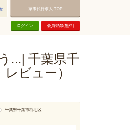
せ
家事代行求人 TOP
ログイン
会員登録(無料)
..| 千葉県千
・レビュー）
千葉県千葉市稲毛区