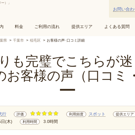
ジー）」
お問い合わ
内
料金
ご利用の流れ
提供エリア
よくある質問
葉県
千葉市
稲毛区
お客様の声･口コミ詳細
も完璧でこちらが迷う.
のお客様の声（口コミ
代行
スポット
評価
利用頻度
提供エリア
5日(木)
3.0時間
利用時間