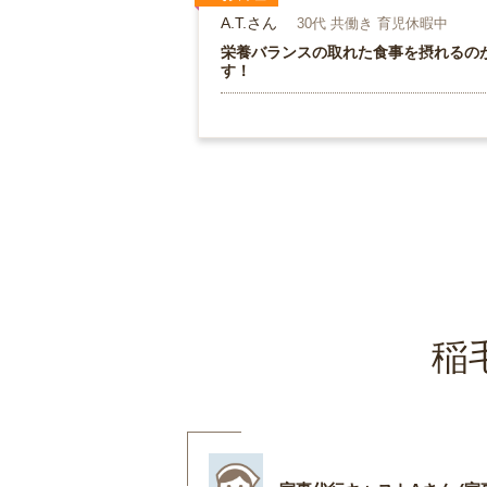
A.T.さん
30代 共働き 育児休暇中
栄養バランスの取れた食事を摂れるの
す！
稲