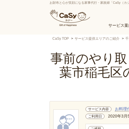
お財布と心が笑顔になる家事代行・家政婦「CaSy（カ
サービス案
CaSy TOP
サービス提供エリアのご紹介
千
事前のやり取り
葉市稲毛区
お料理
サービス内容
2020年3月
ご利用日
ご感想