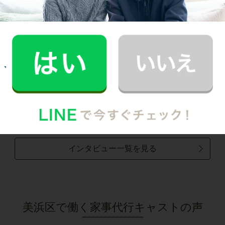
掃除をしてもらうようになって、自分も片付け
る癖がつきました。
記事全文を見る
お掃除
R.M.さん
30代 男性 1人暮らし
趣味の時間を作りたいと思い家事代行の利用を
始めました。
記事全文を見る
インタビュー一覧を見る
美浜区で働く家事代行キャストの声