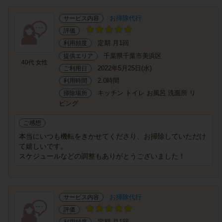
お掃除代行
サービス内容
評価
定期 月1回
利用頻度
千葉県千葉市美浜区
提供エリア
40代 女性
2022年5月25日(水)
ご利用日
2.0時間
利用時間
キッチン トイレ お風呂 洗面所 リ
掃除場所
ビング
ご感想
本当にいつも機転をきかせてくださり、お掃除していただけ
て嬉しいです。
スケジュールなどの調整もありがとうございました！
お掃除代行
サービス内容
評価
定期 月1回