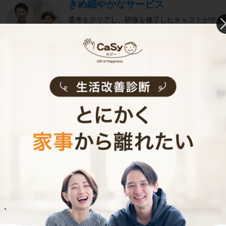
きめ細やかなサービス
選考をクリアし、研修を修了したキャストがサ
ービスを実施。お客様のご要望に沿ったきめ細
やかなサービスで、健やかな生活をサポートし
ます。
お掃除代行のサービス内容
お掃除代行のサービス料金
ご利用者インタビュー
Customer Interview
お掃除
N.U.さん
20代 女性 1人暮らし