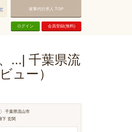
せ
家事代行求人 TOP
ログイン
会員登録(無料)
..| 千葉県流
ビュー）
千葉県流山市
廊下 玄関