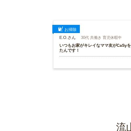
お掃除
E.O.さん
30代 共働き 育児休暇中
いつもお家がキレイなママ友がCaSy
たんです！
流