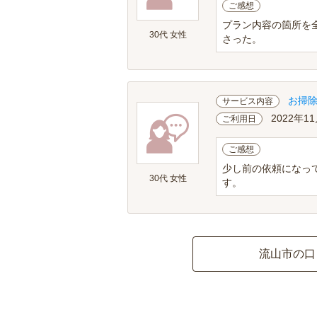
ご感想
プラン内容の箇所を
30代 女性
さった。
お掃
サービス内容
2022年1
ご利用日
ご感想
少し前の依頼になっ
30代 女性
す。
流山市の口