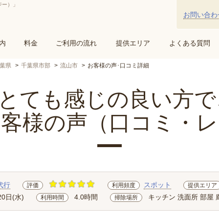
ジー）」
お問い合わ
内
料金
ご利用の流れ
提供エリア
よくある質問
葉県
千葉県市部
流山市
お客様の声･口コミ詳細
ても感じの良い方で、.
お客様の声（口コミ・レ
代行
スポット
評価
利用頻度
提供エリア
20日(水)
4.0時間
キッチン 洗面所 部屋 
利用時間
掃除場所