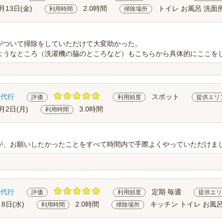
月13日(金)
2.0時間
トイレ お風呂 洗面
利用時間
掃除場所
がついて掃除をしていただけて大変助かった。
ようなところ（洗濯機の脇のところなど）もこちらから具体的にここをして
除代行
スポット
評価
利用頻度
提供エリ
0月2日(月)
3.0時間
利用時間
が、お願いしたかったことをすべて時間内で手際よくやっていただけま
除代行
定期 毎週
評価
利用頻度
提供エリ
月8日(水)
2.0時間
キッチン トイレ お風
利用時間
掃除場所