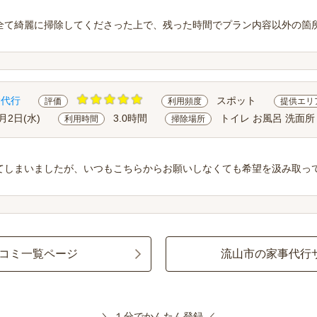
全て綺麗に掃除してくださった上で、残った時間でプラン内容以外の箇
除代行
スポット
評価
利用頻度
提供エリ
1月2日(水)
3.0時間
トイレ お風呂 洗面所
利用時間
掃除場所
てしまいましたが、いつもこちらからお願いしなくても希望を汲み取っ
コミ一覧ページ
流山市の家事代行
＼ １分でかんたん登録 ／