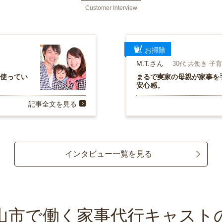
Customer Interview
お掃除
M.T.さん
30代 共働き 子
を使ってい
まるで実家の母親が家事を
安心感。
記事全文を見る
インタビュー一覧を見る
山市で働く家事代行キャスト