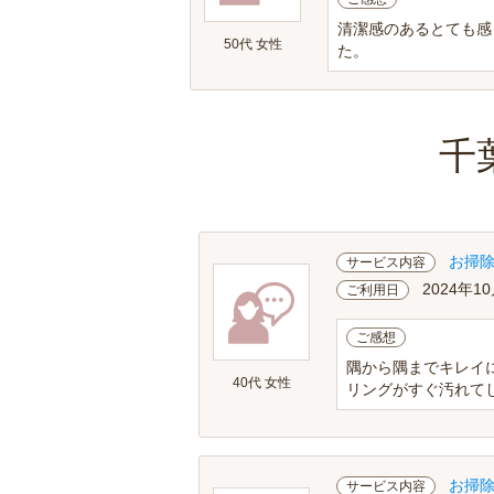
清潔感のあるとても感
50代 女性
た。
千
お掃
サービス内容
2024年1
ご利用日
ご感想
隅から隅までキレイ
40代 女性
リングがすぐ汚れてし
お掃
サービス内容