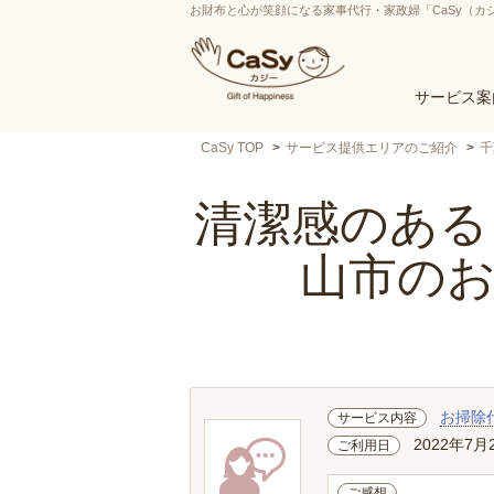
お財布と心が笑顔になる家事代行・家政婦「CaSy（カ
サービス案
CaSy TOP
サービス提供エリアのご紹介
千
清潔感のあると
山市の
お掃除
サービス内容
2022年7月
ご利用日
ご感想