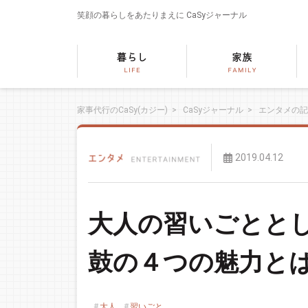
笑顔の暮らしをあたりまえに
CaSyジャーナル
家事代行のCaSy(カジー)
>
CaSyジャーナル
>
エンタメの記
2019.04.12
大人の習いごとと
鼓の４つの魅力と
大人
習いごと