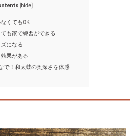
ontents
[
hide
]
めなくてもOK
なくても家で練習ができる
イズになる
ス効果がある
なで！和太鼓の奥深さを体感