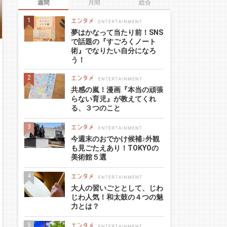
週間
月間
総合
夢はかなって当たり前！SNS
で話題の『すごろくノート
術』でなりたい自分になろ
う！
共感の嵐！漫画『本当の頑張
らない育児』が教えてくれ
る、３つのこと
今週末のおでかけ候補♪外観
も見ごたえあり！TOKYOの
美術館５選
大人の習いごととして、じわ
じわ人気！和太鼓の４つの魅
力とは？