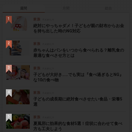
週間
月間
総合
絶対にやっちゃダメ！子どもが親の財布からお金
を持ち出した時のNG対応
赤ちゃんはパンをいつから食べられる？離乳食の
最適な食べさせ方とは
子どもが大好き……でも実は『食べ過ぎるとNG』
な10の食べ物
子どもの成長期に絶対食べさせたい食品・栄養5
選
夏風邪に効果的な食材5選！症状に合わせて食べ
方も工夫しよう