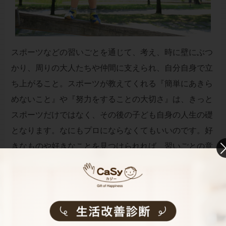
スポーツなどの習いごとを通じて、考え、時に壁にぶつ
かり、周りの大人たちや仲間に支えられ、自分自身で立
ち上がること。スポーツが教えてくれる『簡単にあきら
めないこと』や『努力をすることの大切さ』
は、きっと
スポーツだけではなく、その後の子ども自身の人生の礎
となります。なにもプロにならなくてもいいのです。好
きなものや好きなことを見つけられれば、習いごとの意
味がありますね。
そして何より、『親も子どもも楽しめる』というのがと
ても大事なこと。習いごとを通して、子どもの成長や今
までにない人間関係を得られるかもしれません。これま