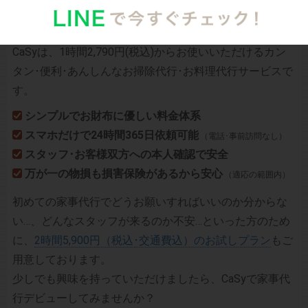
CaSyは、1時間2,790円(税込)からお使いいただけるカン
タン･便利･あんしんなお掃除代行･お料理代行サービスで
す。
シンプルでお財布に優しい料金体系
スマホだけで24時間365日依頼可能
（電話･事前訪問なし）
スタッフ･お客様双方への本人確認で安全
万が一の物損も損害保険があるから安心
（適応の範囲内）
初めての家事代行でどうお願いすればいいのか分からな
い…、どんなスタッフが来るのか不安…といった方のため
に、
2時間5,900円（税込･交通費込）のお試しプラン
もご
用意しております。
少しでも興味を持っていただけましたら、CaSyで家事代
行デビューしてみませんか？