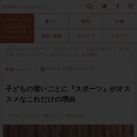
笑顔の暮らしをあたりまえに
家事代行のCaSy(カジー)
>
CaSyジャーナル
>
家族の記事一覧
>
子ども
の習いごとに『スポーツ』がオススメなこれだけの理由
2019.05.24
2023.09.12
子どもの習いごとに『スポーツ』がオス
スメなこれだけの理由
しつけ
子ども
習いごと
育児の悩み