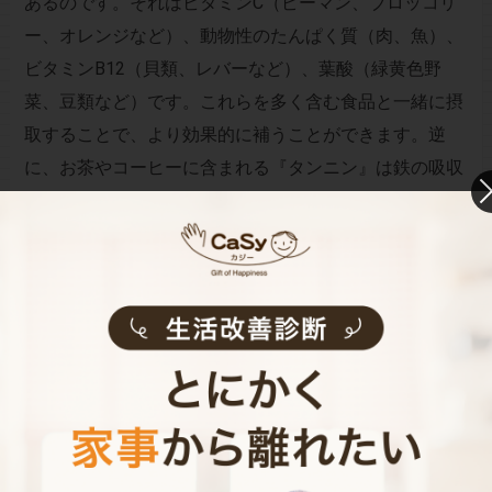
あるのです。それはビタミンC（ピーマン、ブロッコリ
ー、オレンジなど）、動物性のたんぱく質（肉、魚）、
ビタミンB12（貝類、レバーなど）、葉酸（緑黄色野
菜、豆類など）です。これらを多く含む食品と一緒に摂
取することで、より効果的に補うことができます。逆
に、お茶やコーヒーに含まれる『タンニン』は鉄の吸収
を妨げるので要注意。
鉄分を摂取するには、ひじき煮がおすすめ。ひじきだけ
ではなく、鶏肉や豚肉などの動物性のたんぱく質を加え
たり、大豆で葉酸を加えるなど、具沢山にすると鉄分の
吸収率を助けてくれます。
5．亜鉛で身長が伸びる！精神安定効果にも期待