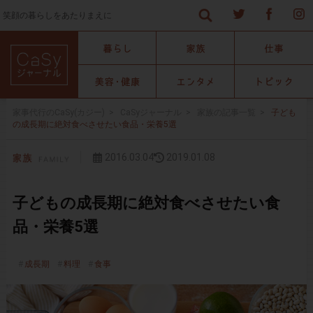
笑顔の暮らしをあたりまえに
家事代行のCaSy(カジー)
>
CaSyジャーナル
>
家族の記事一覧
>
子ども
の成長期に絶対食べさせたい食品・栄養5選
2016.03.04
2019.01.08
子どもの成長期に絶対食べさせたい食
品・栄養5選
成長期
料理
食事