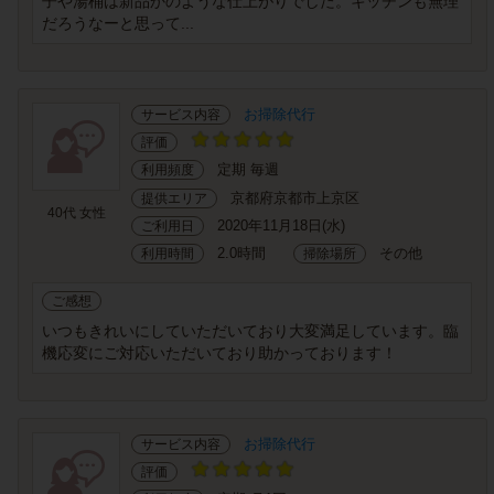
子や湯桶は新品かのような仕上がりでした。キッチンも無理
だろうなーと思って...
お掃除代行
サービス内容
評価
定期 毎週
利用頻度
京都府京都市上京区
提供エリア
40代 女性
2020年11月18日(水)
ご利用日
2.0時間
その他
利用時間
掃除場所
ご感想
いつもきれいにしていただいており大変満足しています。臨
機応変にご対応いただいており助かっております！
お掃除代行
サービス内容
評価