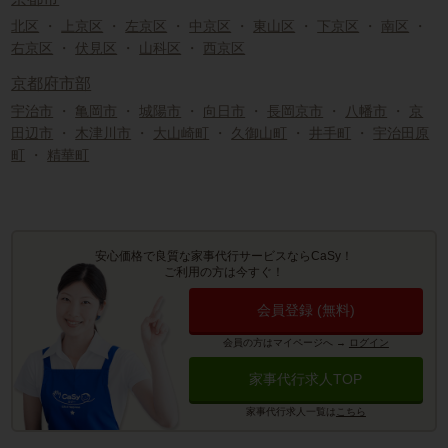
北区
・
上京区
・
左京区
・
中京区
・
東山区
・
下京区
・
南区
・
右京区
・
伏見区
・
山科区
・
西京区
京都府市部
宇治市
・
亀岡市
・
城陽市
・
向日市
・
長岡京市
・
八幡市
・
京
田辺市
・
木津川市
・
大山崎町
・
久御山町
・
井手町
・
宇治田原
町
・
精華町
安心価格で良質な家事代行サービスならCaSy！
ご利用の方は今すぐ！
会員登録 (無料)
会員の方はマイページへ
→
ログイン
家事代行求人TOP
家事代行求人一覧は
こちら