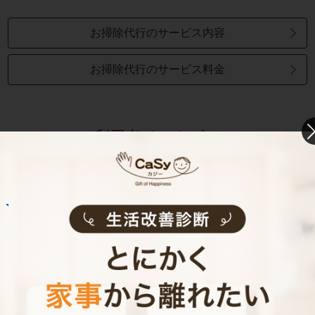
お掃除代行のサービス内容
お掃除代行のサービス料金
ご利用者インタビュー
Customer Interview
お掃除
N.U.さん
20代 女性 1人暮らし
掃除をしてもらうようになって、自分も片付け
る癖がつきました。
記事全文を見る
お掃除