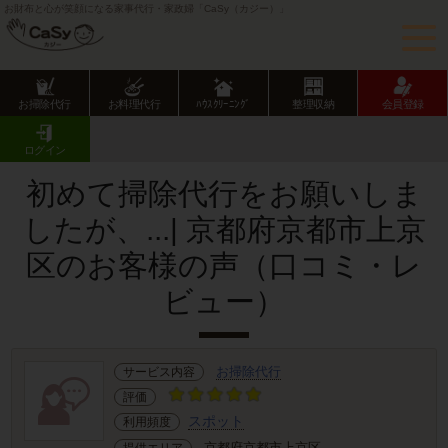
お財布と心が笑顔になる家事代行・家政婦「CaSy（カジー）」
お掃除代行
お料理代行
ﾊｳｽｸﾘｰﾆﾝｸﾞ
整理収納
会員登録
CaSy TOP
サービス提供エリアのご紹介
京都府
京都市
上京区
お客様の声･口コミ詳細
ログイン
初めて掃除代行をお願いしま
したが、...| 京都府京都市上京
区のお客様の声（口コミ・レ
ビュー）
お掃除代行
サービス内容
評価
スポット
利用頻度
京都府京都市上京区
提供エリア