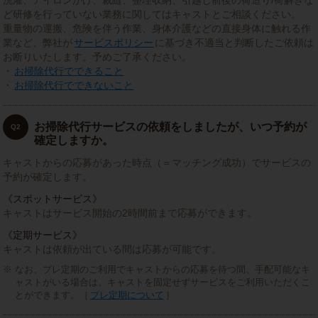
洗濯、アイロンがけ、裁縫、整理収納、引越し前後の荷造り/荷解きな
ど研修を行っていない業務に関してはキャストとご相談ください。
重量物の運搬、危険を伴う作業、身体介護などの直接身体に触れる作
業など、弊社が
サービスポリシー
に基づき不適当と判断したご依頼は
お断りいたします。予めご了承ください。
・
お掃除代行でできること
・
お掃除代行でできないこと
お掃除代行サービスの依頼をしましたが、いつ予約が
Q2
確定しますか。
キャストからの応募があった時点（＝マッチング成功）でサービスの
予約が確定します。
《スポットサービス》
キャストはサービス開始の2時間前まで応募ができます。
《定期サービス》
キャストは依頼が出ている間は応募が可能です。
なお、プレ定期のご利用でキャストからの応募を待つ間、手配可能なキ
ャストがいる場合は、キャストを固定せずサービスをご利用いただくこ
とができます。［
プレ定期について
］