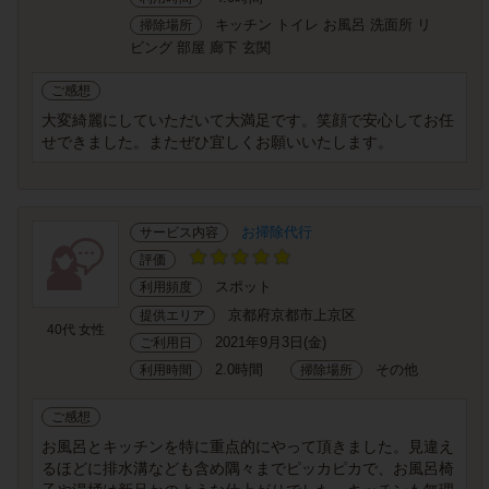
キッチン トイレ お風呂 洗面所 リ
掃除場所
ビング 部屋 廊下 玄関
ご感想
大変綺麗にしていただいて大満足です。笑顔で安心してお任
せできました。またぜひ宜しくお願いいたします。
お掃除代行
サービス内容
評価
スポット
利用頻度
京都府京都市上京区
提供エリア
40代 女性
2021年9月3日(金)
ご利用日
2.0時間
その他
利用時間
掃除場所
ご感想
お風呂とキッチンを特に重点的にやって頂きました。見違え
るほどに排水溝なども含め隅々までピッカピカで、お風呂椅