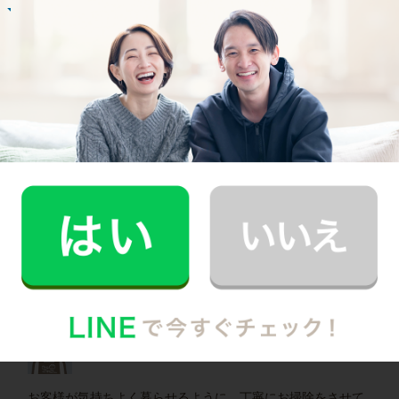
R.M.さん
30代 男性 1人暮らし
趣味の時間を作りたいと思い家事代行の利用を
始めました。
記事全文を見る
インタビュー一覧を見る
上京区で働く家事代行キャストの声
家事代行キャストAさん (家事歴25年)
お客様が気持ちよく暮らせるように、丁寧にお掃除をさせて