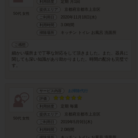
定期 月1回
利用頻度
京都府京都市上京区
提供エリア
50代 女性
2020年11月18日(水)
ご利用日
3.0時間
利用時間
キッチン トイレ お風呂 洗面所
掃除場所
ご感想
細かい場所まで丁寧な対応をして頂きました。また、器具に
関しても深い知識があり助かりました。時間の配分も完璧で
す。
お掃除代行
サービス内容
評価
定期 毎週
利用頻度
京都府京都市上京区
提供エリア
50代 女性
2019年5月9日(木)
ご利用日
2.0時間
利用時間
キッチン トイレ お風呂 洗面所
掃除場所