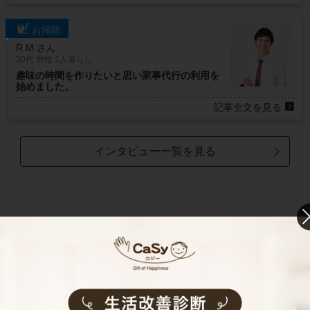
お掃除
R.M.さん
30代 男性 1人暮らし
趣味の時間を作りたいと思い家事代行の利用を
始めました。
記事全文を見る
インタビュー一覧を見る
西京区で働く家事代行キャストの声
家事代行キャストAさん (家事歴41年)