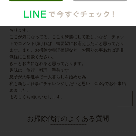
家事代行キャストCさん (家事歴20年)
家事歴20年 ひとつづつ丁寧に作業させて頂きたいと思って
おります。
ここが気になってる、ここを綺麗にして欲しいなど チャッ
トでコメント頂ければ 御要望にお応えしたいと思っており
ます。また、お掃除や整理整頓など お困りの事あれば是非
気軽にご相談ください。
きっとお力になれると思っております。
趣味は 旅行 料理 手芸です
息子が大学進学で一人暮らしを始めた為
私も新しい仕事にチャレンジしたいと思い CaSyでお仕事始
めました。
よろしくお願いいたします。
お掃除代行のよくある質問