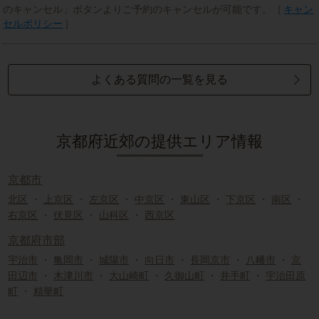
のキャンセル」ボタンよりご予約のキャンセルが可能です。［
キャン
セルポリシー
］
よくある質問の一覧を見る
京都府近郊の提供エリア情報
京都市
北区
・
上京区
・
左京区
・
中京区
・
東山区
・
下京区
・
南区
・
右京区
・
伏見区
・
山科区
・
西京区
京都府市部
宇治市
・
亀岡市
・
城陽市
・
向日市
・
長岡京市
・
八幡市
・
京
田辺市
・
木津川市
・
大山崎町
・
久御山町
・
井手町
・
宇治田原
町
・
精華町