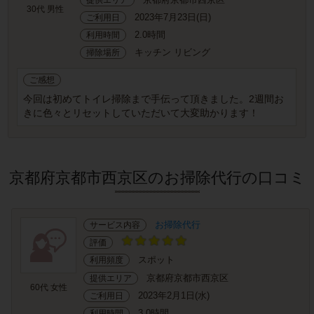
30代 男性
2023年7月23日(日)
ご利用日
2.0時間
利用時間
キッチン リビング
掃除場所
ご感想
今回は初めてトイレ掃除まで手伝って頂きました。2週間お
きに色々とリセットしていただいて大変助かります！
京都府京都市西京区のお掃除代行の口コミ
お掃除代行
サービス内容
評価
スポット
利用頻度
京都府京都市西京区
提供エリア
60代 女性
2023年2月1日(水)
ご利用日
3.0時間
利用時間