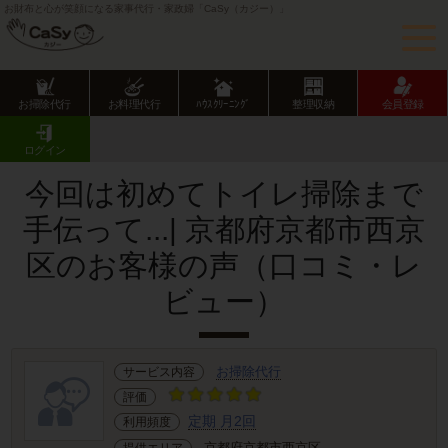
お財布と心が笑顔になる家事代行・家政婦「CaSy（カジー）」
お掃除代行
お料理代行
ﾊｳｽｸﾘｰﾆﾝｸﾞ
整理収納
会員登録
CaSy TOP
サービス提供エリアのご紹介
京都府
京都市
西京区
お客様の声･口コミ詳細
ログイン
今回は初めてトイレ掃除まで
手伝って...| 京都府京都市西京
区のお客様の声（口コミ・レ
ビュー）
お掃除代行
サービス内容
評価
定期 月2回
利用頻度
京都府京都市西京区
提供エリア