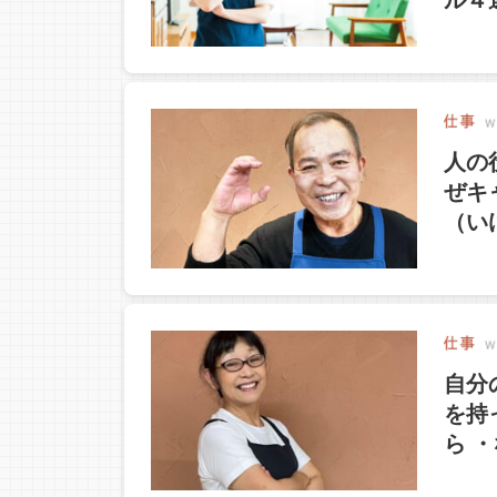
ル４
人の
ぜキ
（い
自分
を持
ら 