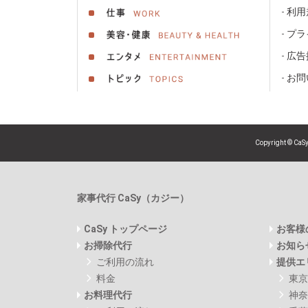
利用
プラ
広告
お問
Copyright © Ca
家事代行 CaSy（カジー）
CaSy トップページ
お客様
お掃除代行
お知ら
ご利用の流れ
提供エ
料金
東京
お料理代行
神奈