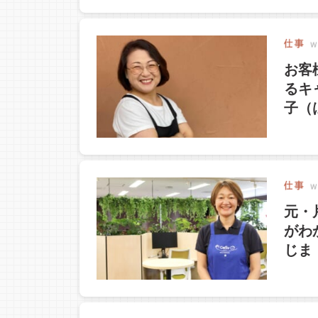
お客
るキ
子（
元・
がわ
じま