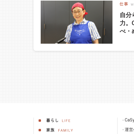
自分
力。
べ・
Ca
運営