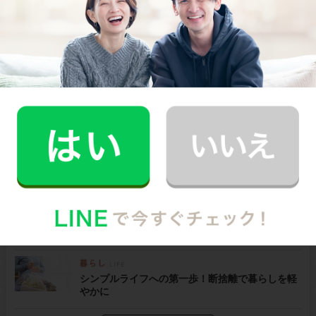
食洗機の掃除、どうしてる？頻度・洗剤・手順を
わかりやすく解説
魚焼きグリルを徹底掃除！汚れ・臭い対策とお手
入れのコツ
家事分担でもう喧嘩しない！共働き夫婦におすす
めの方法
家事効率UP！オキシクリーンの使い方と注意点を
解説
シンプルライフへの第一歩！断捨離で暮らしを軽
やかに