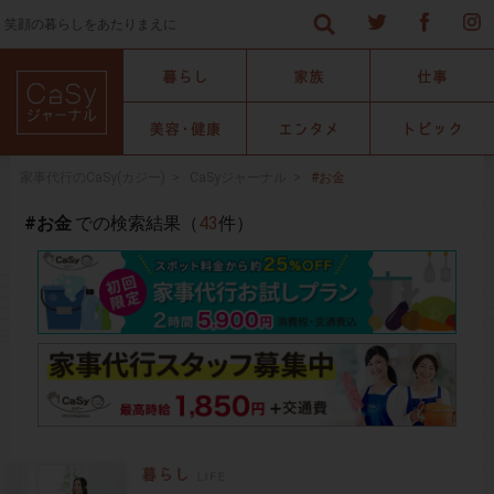
笑顔の暮らしをあたりまえに
家事代行のCaSy(カジー)
>
CaSyジャーナル
>
#お金
#お金
での検索結果（
43
件）