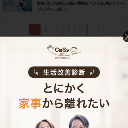
家事代行の時給が高い理由は？お金以外にもやり
がいがいっぱい！
1
2
3
4
5
›