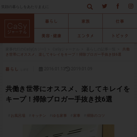
笑顔の暮らしをあたりまえに
家事代行のCaSy(カジー)
>
CaSyジャーナル
>
暮らしの記事一覧
>
共働
き世帯にオススメ、楽してキレイをキープ！掃除ブロガー手抜き技6選
2016.01.13
2019.01.09
共働き世帯にオススメ、楽してキレイを
キープ！掃除ブロガー手抜き技6選
お風呂場
キッチン
ゆる家事
家事
掃除のコツ