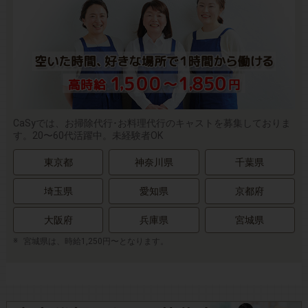
CaSyでは、お掃除代行･お料理代行のキャストを募集しておりま
す。20〜60代活躍中。未経験者OK
東京都
神奈川県
千葉県
埼玉県
愛知県
京都府
大阪府
兵庫県
宮城県
宮城県は、時給1,250円〜となります。