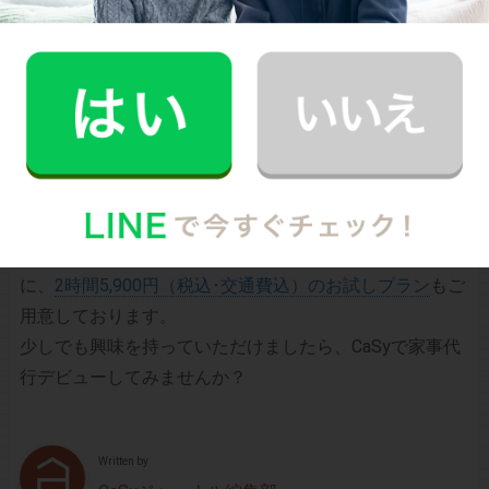
タン･便利･あんしんなお掃除代行･お料理代行サービスで
す。
シンプルでお財布に優しい料金体系
スマホだけで24時間365日依頼可能
（電話･事前訪問なし）
スタッフ･お客様双方への本人確認で安全
万が一の物損も損害保険があるから安心
（適応の範囲内）
初めての家事代行でどうお願いすればいいのか分からな
い…、どんなスタッフが来るのか不安…といった方のため
に、
2時間5,900円（税込･交通費込）のお試しプラン
もご
用意しております。
少しでも興味を持っていただけましたら、CaSyで家事代
行デビューしてみませんか？
Written by