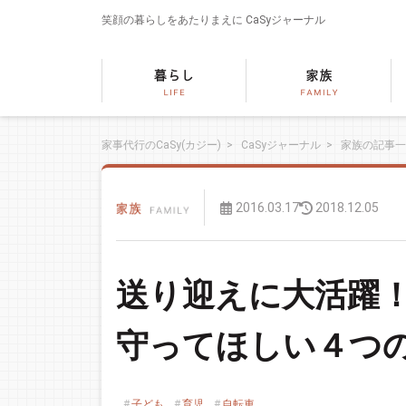
笑顔の暮らしをあたりまえに
CaSyジャーナル
家事代行のCaSy(カジー)
>
CaSyジャーナル
>
家族の記事一
2016.03.17
2018.12.05
送り迎えに大活躍
守ってほしい４つ
子ども
育児
自転車