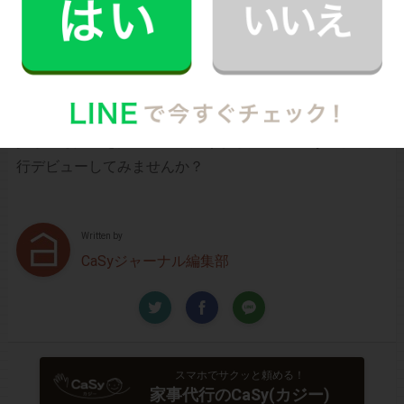
万が一の物損も損害保険があるから安心
（適応の範囲内）
初めての家事代行でどうお願いすればいいのか分からな
い…、どんなスタッフが来るのか不安…といった方のため
に、
2時間5,900円（税込･交通費込）のお試しプラン
もご
用意しております。
少しでも興味を持っていただけましたら、CaSyで家事代
行デビューしてみませんか？
Written by
CaSyジャーナル編集部
スマホでサクッと頼める！
家事代行のCaSy(カジー)