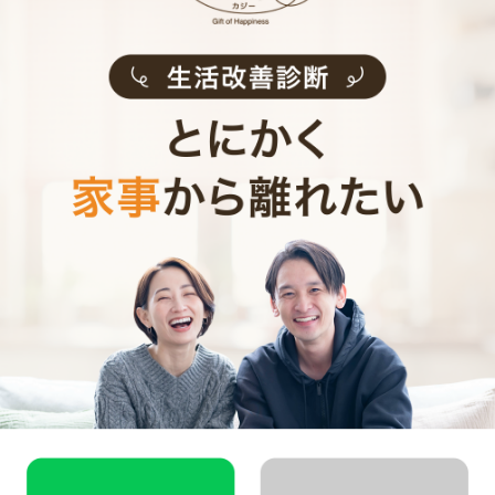
CaSyは、1時間2,790円(税込)からお使いいただけるカン
タン･便利･あんしんなお掃除代行･お料理代行サービスで
す。
シンプルでお財布に優しい料金体系
スマホだけで24時間365日依頼可能
（電話･事前訪問なし）
スタッフ･お客様双方への本人確認で安全