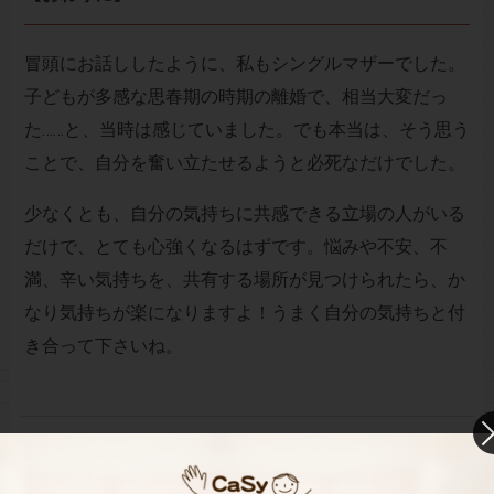
冒頭にお話ししたように、私もシングルマザーでした。
子どもが多感な思春期の時期の離婚で、相当大変だっ
た……と、当時は感じていました。でも本当は、そう思う
ことで、自分を奮い立たせるようと必死なだけでした。
少なくとも、自分の気持ちに共感できる立場の人がいる
だけで、とても心強くなるはずです。悩みや不安、不
満、辛い気持ちを、共有する場所が見つけられたら、か
なり気持ちが楽になりますよ！うまく自分の気持ちと付
き合って下さいね。
お財布と心が笑顔になるクラウド家事代行
CaSy（カジー）のご案内