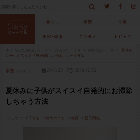
笑顔の暮らしをあたりまえに
家事代行のCaSy(カジー)
>
CaSyジャーナル
>
家族の記事一覧
>
夏休み
に子供がスイスイ自発的にお掃除しちゃう方法
2016.08.17
2018.12.20
夏休みに子供がスイスイ自発的にお掃除
しちゃう方法
しつけ
子ども
掃除のコツ
教育
親子関係