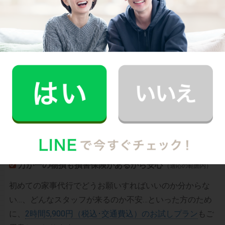
CaSyは、1時間2,790円(税込)からお使いいただけるカン
タン･便利･あんしんなお掃除代行･お料理代行サービスで
す。
シンプルでお財布に優しい料金体系
スマホだけで24時間365日依頼可能
（電話･事前訪問なし）
スタッフ･お客様双方への本人確認で安全
万が一の物損も損害保険があるから安心
（適応の範囲内）
初めての家事代行でどうお願いすればいいのか分からな
い…、どんなスタッフが来るのか不安…といった方のため
に、
2時間5,900円（税込･交通費込）のお試しプラン
もご