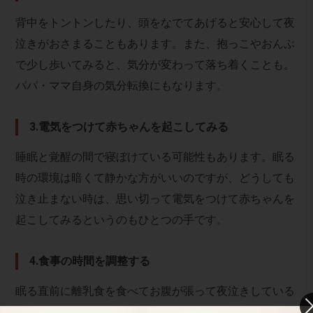
背中をトントンしたり、頭をなでてあげると安心して夜
泣きがおさまることもあります。また、抱っこやおんぶ
で少し歩いてみると、気分が変わって落ち着くことも。
パパ・ママ自身の気分転換にもなります。
3.電気をつけて赤ちゃんを起こしてみる
睡眠と覚醒の間で寝ぼけている可能性もあります。眠る
時の環境は暗くて静かな方がいいのですが、どうしても
泣き止まない時は、思い切って電気をつけて赤ちゃんを
起こしてみるというのもひとつの手です。
4.食事の時間を調整する
眠る直前に離乳食を食べてお腹が張って夜泣きしている
ということも考えられます。眠る1時間ぐらい前までに