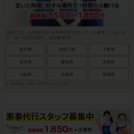
CaSyでは、お掃除代行･お料理代行のキャストを募集しておりま
す。20〜60代活躍中。未経験者OK
東京都
神奈川県
千葉県
埼玉県
愛知県
京都府
大阪府
兵庫県
宮城県
宮城県は、時給1,250円〜となります。