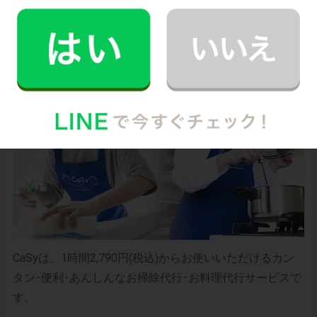
お財布と心が笑顔になるクラウド家事代行
CaSy（カジー）のご案内
CaSyは、1時間2,790円(税込)からお使いいただけるカン
タン･便利･あんしんなお掃除代行･お料理代行サービスで
す。