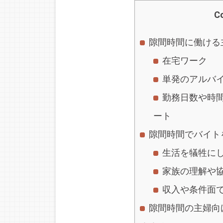
C
隙間時間に働ける
在宅ワーク
単発のアルバ
勤務日数や時
ート
隙間時間でバイト
生活を犠牲に
家族の理解や
収入や条件面
隙間時間の主婦向