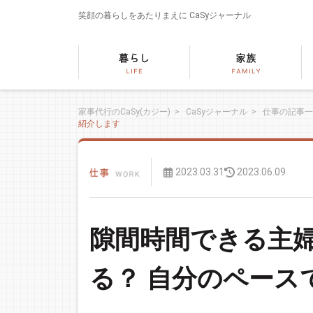
笑顔の暮らしをあたりまえに
CaSyジャーナル
家事代行のCaSy(カジー)
>
CaSyジャーナル
>
仕事の記事一
紹介します
2023.03.31
2023.06.09
隙間時間できる主
る？ 自分のペース