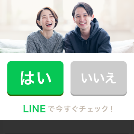
ましょう」と若い力にエールを送ってくださいました。
また、家事代行は生活が変わるから使ってみてとCaSyを
オススメいただきました（ありがとうございます！）
ハヤカワさんからは「インプットの仕組み」を作ろうと
いうアドバイスが。「無理のない範囲で努力できる仕組
み」をいかに作るかをこの機会に考えてみるのが良いと
言います。時間のある今だからこそ、土台作りをしてみ
るのは大事なのかもしれませんね。
当日は140名を超える方に参加いただいた本イベント。
「＃カジーアカデミー」にて、SNS上でのシェアもたく
さん見受けられました。ご参加いただいた皆さんありが
とうございました。