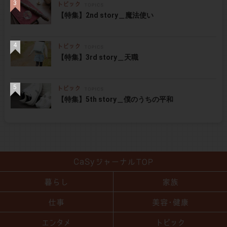
【特集】2nd story＿魔法使い
【特集】3rd story＿天職
【特集】5th story＿僕のうちの平和