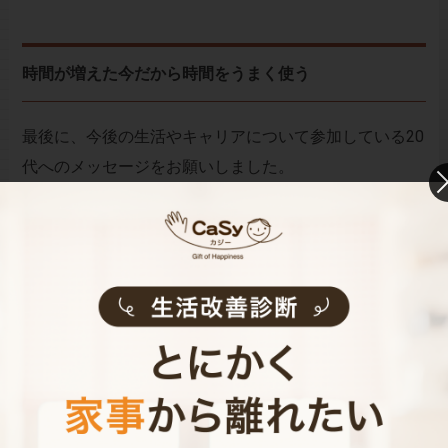
時間が増えた今だから時間をうまく使う
最後に、今後の生活やキャリアについて参加している20
代へのメッセージをお願いしました。
「今こそ理想の生き方を考えるべき」という池澤さん。
「働き方や家の役割が変わって不安かもしれないが、そ
んな時だからこそ、未来を設計するチャンス」だと言い
ます。その上で、「一緒に時代を作ろう」と力強い言葉
を頂戴しました。
りょかちさんも「これまで当たり前だったことが変わり
つつある」として今が変革期だとおっしゃいました。
「新しいあたりまえを作るぞと意気込んで一緒に頑張り