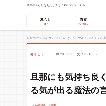
笑顔の暮らしをあたりまえに
CaSyジャーナル
家事代行のCaSy(カジー)
>
CaSyジャーナル
>
暮らしの記事
2016.03.18
2019.01.07
旦那にも気持ち良
る気が出る魔法の言
夫婦関係
家事