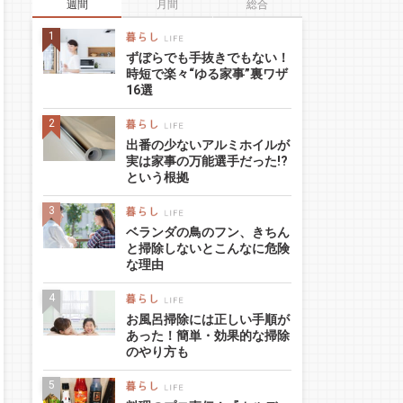
週間
月間
総合
ずぼらでも手抜きでもない！
時短で楽々“ゆる家事”裏ワザ
16選
出番の少ないアルミホイルが
実は家事の万能選手だった!?
という根拠
ベランダの鳥のフン、きちん
と掃除しないとこんなに危険
な理由
お風呂掃除には正しい手順が
あった！簡単・効果的な掃除
のやり方も