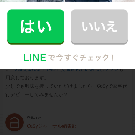
す。
シンプルでお財布に優しい料金体系
スマホだけで24時間365日依頼可能
（電話･事前訪問なし）
スタッフ･お客様双方への本人確認で安全
万が一の物損も損害保険があるから安心
（適応の範囲内）
初めての家事代行でどうお願いすればいいのか分からな
い…、どんなスタッフが来るのか不安…といった方のため
に、
2時間5,900円（税込･交通費込）のお試しプラン
もご
用意しております。
少しでも興味を持っていただけましたら、CaSyで家事代
行デビューしてみませんか？
Written by
CaSyジャーナル編集部