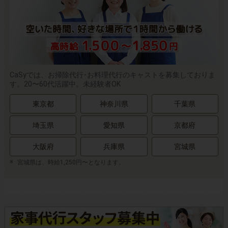
CaSyでは、お掃除代行･お料理代行のキャストを募集しておりま
す。20〜60代活躍中。未経験者OK
東京都
神奈川県
千葉県
埼玉県
愛知県
京都府
大阪府
兵庫県
宮城県
宮城県は、時給1,250円〜となります。