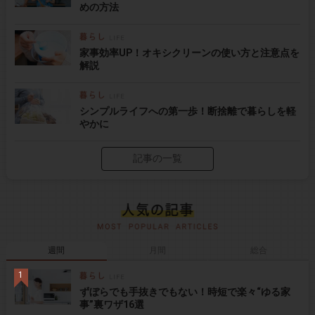
めの方法
家事効率UP！オキシクリーンの使い方と注意点を
解説
シンプルライフへの第一歩！断捨離で暮らしを軽
やかに
記事の一覧
週間
月間
総合
ずぼらでも手抜きでもない！時短で楽々“ゆる家
事”裏ワザ16選