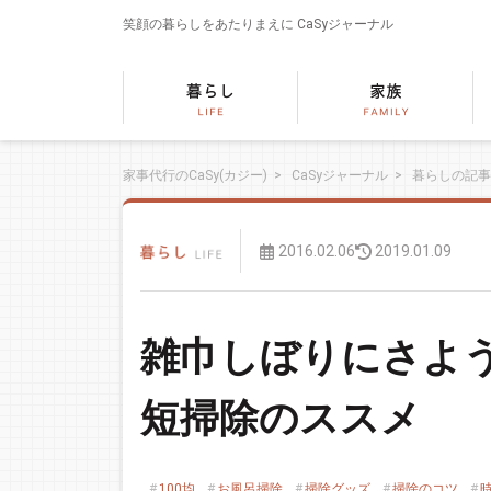
笑顔の暮らしをあたりまえに
CaSyジャーナル
家事代行のCaSy(カジー)
>
CaSyジャーナル
>
暮らしの記事
2016.02.06
2019.01.09
雑巾しぼりにさよう
短掃除のススメ
100均
お風呂掃除
掃除グッズ
掃除のコツ