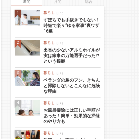
週間
月間
総合
ずぼらでも手抜きでもない！
時短で楽々“ゆる家事”裏ワザ
16選
出番の少ないアルミホイルが
実は家事の万能選手だった!?
という根拠
ベランダの鳥のフン、きちん
と掃除しないとこんなに危険
な理由
お風呂掃除には正しい手順が
あった！簡単・効果的な掃除
のやり方も