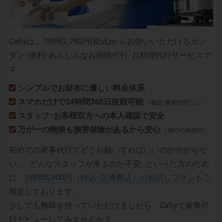
CaSyは、1時間2,790円(税込)からお使いいただけるカン
タン･便利･あんしんなお掃除代行･お料理代行サービスで
す。
シンプルでお財布に優しい料金体系
スマホだけで24時間365日依頼可能
（電話･事前訪問なし）
スタッフ･お客様双方への本人確認で安全
万が一の物損も損害保険があるから安心
（適応の範囲内）
初めての家事代行でどうお願いすればいいのか分からな
い…、どんなスタッフが来るのか不安…といった方のため
に、
2時間5,900円（税込･交通費込）のお試しプラン
もご
用意しております。
少しでも興味を持っていただけましたら、CaSyで家事代
行デビューしてみませんか？