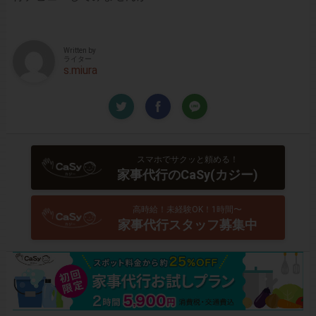
Written by
ライター
s.miura
スマホでサクッと頼める！
家事代行のCaSy(カジー)
高時給！未経験OK！1時間〜
家事代行スタッフ募集中