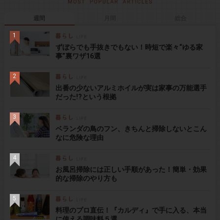
週間
月間
総合
ずぼらでも手抜きでもない！時短で楽々“ゆる家
事”裏ワザ16選
出番の少ないアルミホイルが実は家事の万能選手
だった!?という根拠
ベランダの鳥のフン、きちんと掃除しないとこん
なに危険な理由
お風呂掃除には正しい手順があった！簡単・効果
的な掃除のやり方も
料理のプロ直伝！『カルディ』で手に入る、本当
に使える調味料５選