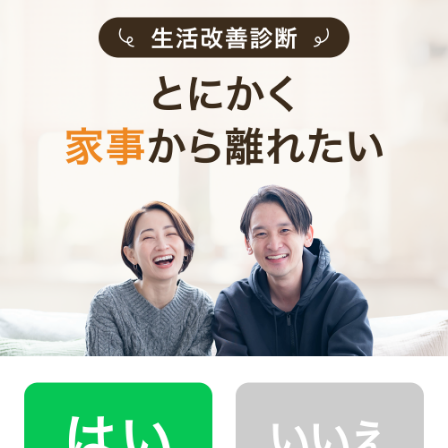
用意しております。
少しでも興味を持っていただけましたら、CaSyで家事代
行デビューしてみませんか？
Written by
CaSyジャーナル編集部
スマホでサクッと頼める！
家事代行のCaSy(カジー)
高時給！未経験OK！1時間〜
家事代行スタッフ募集中