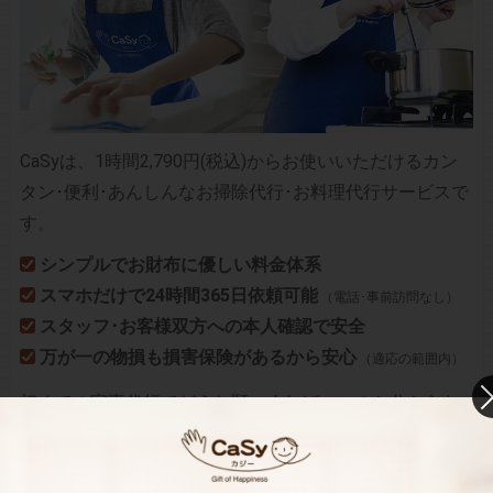
CaSyは、1時間2,790円(税込)からお使いいただけるカン
タン･便利･あんしんなお掃除代行･お料理代行サービスで
す。
シンプルでお財布に優しい料金体系
スマホだけで24時間365日依頼可能
（電話･事前訪問なし）
スタッフ･お客様双方への本人確認で安全
万が一の物損も損害保険があるから安心
（適応の範囲内）
初めての家事代行でどうお願いすればいいのか分からな
い…、どんなスタッフが来るのか不安…といった方のため
に、
2時間5,900円（税込･交通費込）のお試しプラン
もご