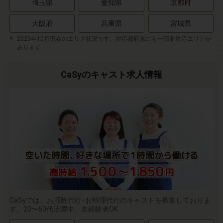
埼玉県
愛知県
京都府
大阪府
兵庫県
宮城県
2023年10月現在のエリア状況です。対応都府県にも一部非対応エリアが
あります
CaSyのキャスト求人情報
CaSyでは、お掃除代行･お料理代行のキャストを募集しておりま
す。20〜60代活躍中。未経験者OK