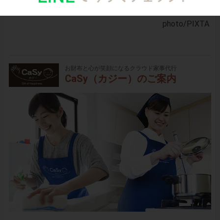
う。
photo
/PIXTA
お財布と心が笑顔になるクラウド家事代行
CaSy（カジー）のご案内