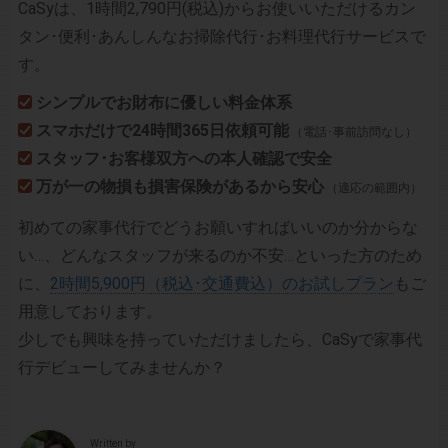
CaSyは、1時間2,790円(税込)からお使いいただけるカン
タン･便利･あんしんなお掃除代行･お料理代行サービスで
す。
シンプルでお財布に優しい料金体系
スマホだけで24時間365日依頼可能
（電話･事前訪問なし）
スタッフ･お客様双方への本人確認で安全
万が一の物損も損害保険があるから安心
（適応の範囲内）
初めての家事代行でどうお願いすればいいのか分からな
い…、どんなスタッフが来るのか不安…といった方のため
に、
2時間5,900円（税込･交通費込）のお試しプラン
もご
用意しております。
少しでも興味を持っていただけましたら、CaSyで家事代
行デビューしてみませんか？
Written by