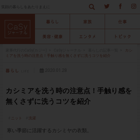
笑顔の暮らしをあたりまえに
家事代行のCaSy(カジー)
>
CaSyジャーナル
>
暮らしの記事一覧
>
カシ
ミアを洗う時の注意点！手触り感を無くさずに洗うコツを紹介
2020.01.28
カシミアを洗う時の注意点！手触り感を
無くさずに洗うコツを紹介
ニット
洗濯
寒い季節に活躍するカシミヤの衣類。