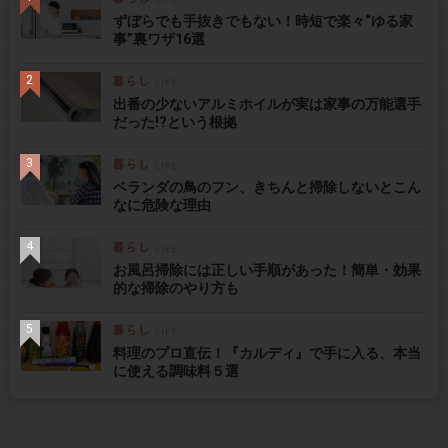
ずぼらでも手抜きでもない！時短で楽々“ゆる家
事”裏ワザ16選
出番の少ないアルミホイルが実は家事の万能選手
だった!?という根拠
ベランダの鳥のフン、きちんと掃除しないとこん
なに危険な理由
お風呂掃除には正しい手順があった！簡単・効果
的な掃除のやり方も
料理のプロ直伝！『カルディ』で手に入る、本当
に使える調味料５選