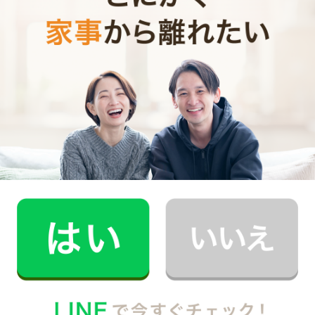
カシミヤは着ると肌触りが良くて防寒性にも優れている
上に、軽くて高級感もあり、冬のおしゃれに是非とも取
り入れたい衣類ですよね。デリケートな素材だけに洗濯
は気を遣いますし、手間もかかります。でも、そうして
優しく大切に扱うことで、長持ち度はグンとアップ！
価格も安くはないだけに、大事に手入れして出来るだけ
長く着たいものです。
セーターだけでなく、マフラーや帽子、手袋などのアイ
テムがカシミヤだという方もいるでしょう。大きさや形
は変わりますが、基本の洗い方はご紹介した通りです。
まずは、表示を見逃さずにチェックすることが大事。そ
の上で「優しく、丁寧に」を心がけてお洗濯しましょ