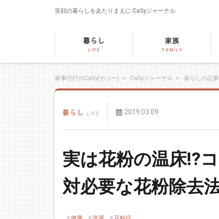
笑顔の暮らしをあたりまえに
CaSyジャーナル
家事代行のCaSy(カジー)
>
CaSyジャーナル
>
暮らしの記事
2019.03.09
実は花粉の温床!?
対必要な花粉除去
健康
洗濯
花粉症