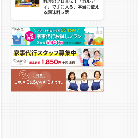
料理のプロ直伝！『カルデ
ィ』で手に入る、本当に使え
る調味料５選