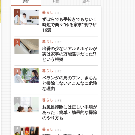
週間
月間
総合
ずぼらでも手抜きでもない！
時短で楽々“ゆる家事”裏ワザ
16選
出番の少ないアルミホイルが
実は家事の万能選手だった!?
という根拠
ベランダの鳥のフン、きちん
と掃除しないとこんなに危険
な理由
お風呂掃除には正しい手順が
あった！簡単・効果的な掃除
のやり方も