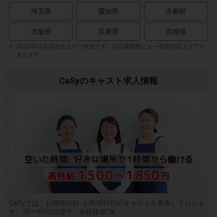
埼玉県
愛知県
京都府
大阪府
兵庫県
宮城県
2023年10月現在のエリア状況です。対応都府県にも一部非対応エリアが
あります
CaSyのキャスト求人情報
CaSyでは、お掃除代行･お料理代行のキャストを募集しておりま
す。20〜60代活躍中。未経験者OK