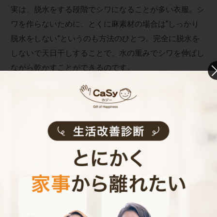
実は、脱水をする段階でシワになることが多い衣服。シ
ワを作らないために、とくに麻素材の場合は“しっかり
脱水をしない”というのも方法のひとつ。完全に脱水を
しないで天日干しすることで、水の重みでシワを伸ばし
ながら乾かすことができるのです。
７: 下着は洗濯ネットへ
下着を洗濯ネットに入れて洗濯機にかける、これは多く
の人がすでに行っているはず。しかし、これは衣服のシ
ワを予防するのにも効果的なのです。下着を洗濯ネット
に入れないと、ブラジャーの肩紐が他の衣服に絡まり、
そのままの状態で脱水されてしまうことでシワを増幅さ
せてしまうことも。ですから、洗濯ネットの使用はシワ
予防に有効なのですね。