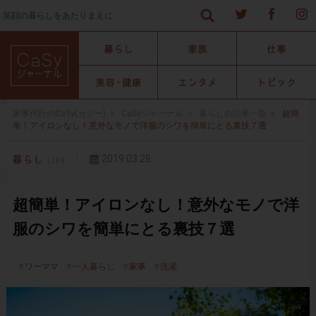
笑顔の暮らしをあたりまえに
家事代行のCaSy(カジー)
>
CaSyジャーナル
>
暮らしの記事一覧
>
超簡
単！アイロンなし！意外なモノで洋服のシワを簡単にとる裏技７選
2019.03.28
超簡単！アイロンなし！意外なモノで洋
服のシワを簡単にとる裏技７選
ワーママ
一人暮らし
家事
洗濯